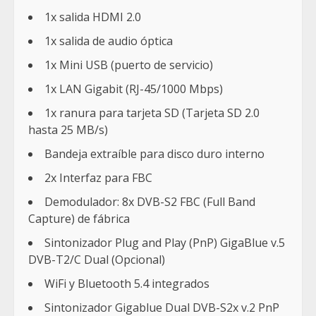
1x salida HDMI 2.0
1x salida de audio óptica
1x Mini USB (puerto de servicio)
1x LAN Gigabit (RJ-45/1000 Mbps)
1x ranura para tarjeta SD (Tarjeta SD 2.0
hasta 25 MB/s)
Bandeja extraíble para disco duro interno
2x Interfaz para FBC
Demodulador: 8x DVB-S2 FBC (Full Band
Capture) de fábrica
Sintonizador Plug and Play (PnP) GigaBlue v.5
DVB-T2/C Dual (Opcional)
WiFi y Bluetooth 5.4 integrados
Sintonizador Gigablue Dual DVB-S2x v.2 PnP