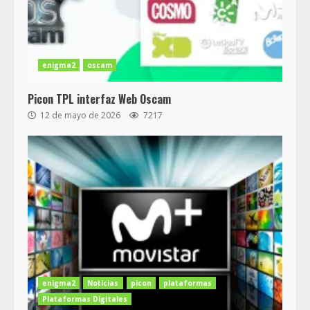
enigma2
oscam
Picon TPL interfaz Web Oscam
12 de mayo de 2026
7217
enigma2
Noticias
picon
plataformas
Plataformas Digitales