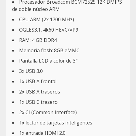
Procesador Broadcom BCM7252S 12K DMIPS
de doble núcleo ARM
CPU ARM (2x 1700 MHz)
OGLES3.1, 4k60 HEVC/VP9
RAM: 4 GB DDR4
Memoria flash: 8GB eMMC
Pantalla LCD a color de 3″
3x USB 3.0
1x USB A frontal
2x USB A traseros
1x USB C trasero
2x CI (Common Interface)
1x lector de tarjetas inteligentes
1x entrada HDMI 2.0