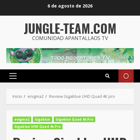
Saltar
6 de agosto de 2026
al
contenido
JUNGLE-TEAM.COM
COMUNIDAD APANTALLAOS TV
Menú
principal
Inicio
enigma2
Review Gigablue UHD Quad 4K pro
enigma2
Gigablue
Gigablue Quad 4k Pro
Gigablue UHD Quad 4k Pro