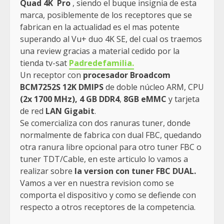
Quad 4K
Pro
, siendo el buque insignia de esta
marca, posiblemente de los receptores que se
fabrican en la actualidad es el mas potente
superando al Vu+ duo 4K SE, del cual os traemos
una review gracias a material cedido por la
tienda tv-sat
Padredefamilia.
Un receptor con
procesador Broadcom
BCM7252S 12K DMIPS
de doble núcleo ARM, CPU
(2x 1700 MHz),
4 GB DDR4
,
8GB eMMC
y tarjeta
de red
LAN Gigabit
.
Se comercializa con dos ranuras tuner, donde
normalmente de fabrica con dual FBC, quedando
otra ranura libre opcional para otro tuner FBC o
tuner TDT/Cable, en este articulo lo vamos a
realizar sobre
la version con tuner FBC DUAL.
Vamos a ver en nuestra revision como se
comporta el dispositivo y como se defiende con
respecto a otros receptores de la competencia.