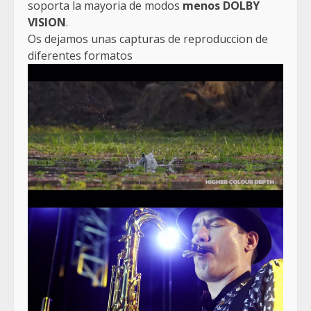
soporta la mayoria de modos
menos
DOLBY
VISION
.
Os dejamos unas capturas de reproduccion de
diferentes formatos