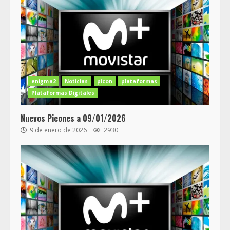
enigma2
Noticias
picon
plataformas
Plataformas Digitales
Nuevos Picones a 09/01/2026
9 de enero de 2026
2930