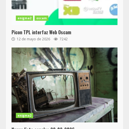
enigma2
oscam
Picon TPL interfaz Web Oscam
12 de mayo de 2026
7242
enigma2