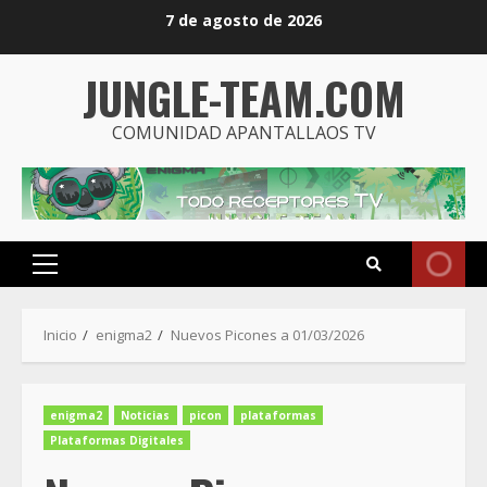
Saltar
7 de agosto de 2026
al
contenido
JUNGLE-TEAM.COM
COMUNIDAD APANTALLAOS TV
Menú
principal
Inicio
enigma2
Nuevos Picones a 01/03/2026
enigma2
Noticias
picon
plataformas
Plataformas Digitales