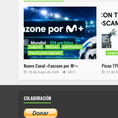
enigma2
Noticias
plataformas
Plataformas Digitales
enigma
Nuevo Canal «Fanzone por M+»
Picon TP
18 de mayo de 2026
2610
12 de 
COLABORACIÓN