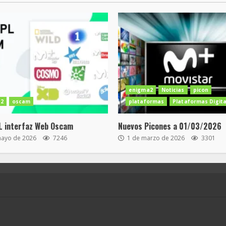
enigma2
Noticias
picon
2
oscam
plataformas
Plataformas Digita
L interfaz Web Oscam
Nuevos Picones a 01/03/2026
mayo de 2026
7246
1 de marzo de 2026
3301