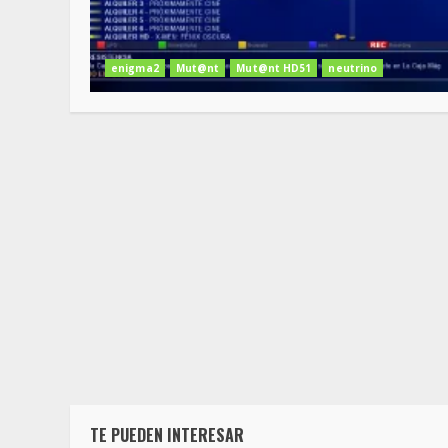
enigma2
Mut@nt
Mut@nt HD51
neutrino
TE PUEDEN INTERESAR