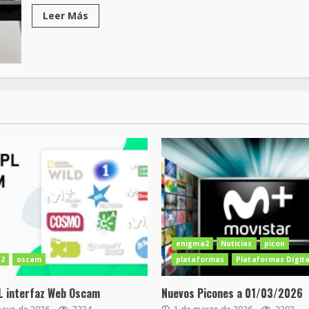
Leer Más
enigma2
Noticias
picon
2
oscam
plataformas
Plataformas Digita
L interfaz Web Oscam
Nuevos Picones a 01/03/2026