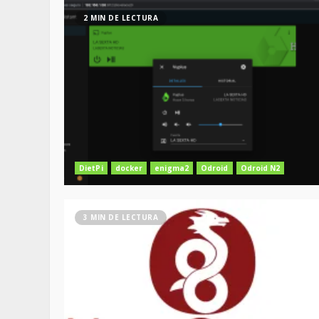
2 MIN DE LECTURA
DietPi
docker
enigma2
Odroid
Odroid N2
3 MIN DE LECTURA