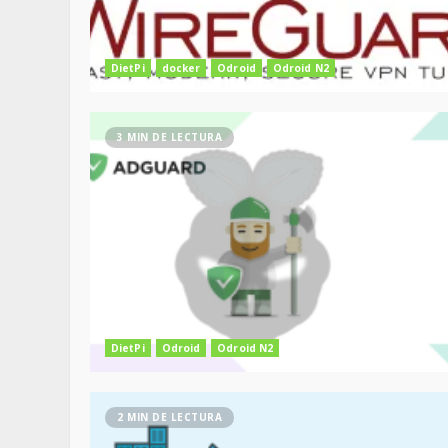
DietPi
docker
Odroid
Odroid N2
3 MIN DE LECTURA
DietPi
Odroid
Odroid N2
2 MIN DE LECTURA