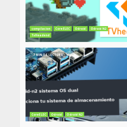
compilacion
CoreELEC
Odroid
Odroid N2
TvHeadend
7 MIN DE LECTURA
CoreELEC
Odroid
Odroid N2