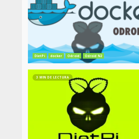
DietPi
docker
Odroid
Odroid N2
3 MIN DE LECTURA