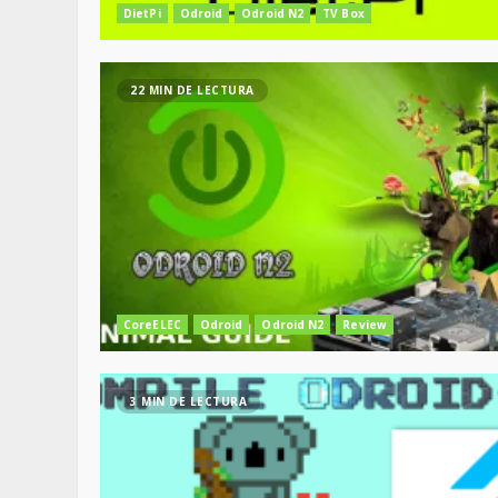
DietPi
Odroid
Odroid N2
TV Box
22 MIN DE LECTURA
CoreELEC
Odroid
Odroid N2
Review
3 MIN DE LECTURA