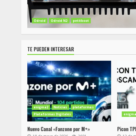
Odroid
Odroid N2
petitboot
TE PUEDEN INTERESAR
enigma2
Noticias
plataformas
Plataformas Digitales
enigma
Nuevo Canal «Fanzone por M+»
Picon TP