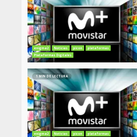
enigma2
Noticias
picon
plataformas
Plataformas Digitales
1 MIN DE LECTURA
enigma2
Noticias
picon
plataformas