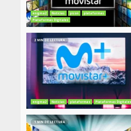
enigma2
Noticias
picon
plataformas
Plataformas Digitales
2 MIN DE LECTURA
enigma2
Noticias
plataformas
Plataformas Digitale
1 MIN DE LECTURA