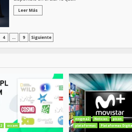
Leer Más
ión
4
…
9
Siguiente
s
enigma2
Noticias
picon
2
oscam
plataformas
Plataformas Digita