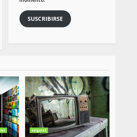
momento.
SUSCRIBIRSE
les
enigma2