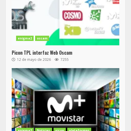
enigma2
oscam
Picon TPL interfaz Web Oscam
12 de mayo de 2026
7255
enigma2
Noticias
picon
plataformas