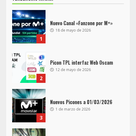
Nuevo Canal «Fanzone por M+»
18 de mayo de 2026
1
Picon TPL interfaz Web Oscam
12 de mayo de 2026
2
Nuevos Picones a 01/03/2026
1 de marzo de 2026
3