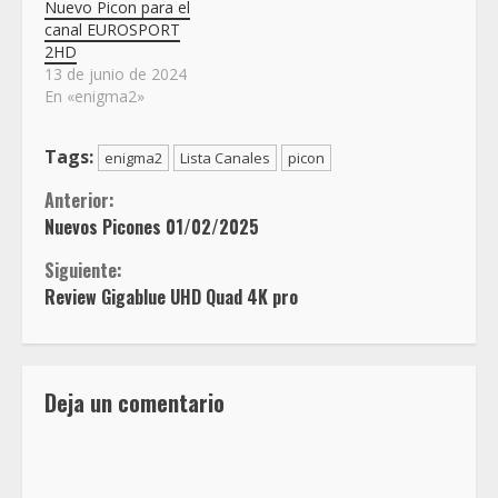
Nuevo Picon para el
canal EUROSPORT
2HD
13 de junio de 2024
En «enigma2»
Tags:
enigma2
Lista Canales
picon
Sigue
Anterior:
Nuevos Picones 01/02/2025
leyendo
Siguiente:
Review Gigablue UHD Quad 4K pro
Deja un comentario