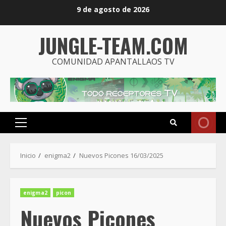
Saltar
9 de agosto de 2026
al
contenido
JUNGLE-TEAM.COM
COMUNIDAD APANTALLAOS TV
Menú
principal
Inicio
enigma2
Nuevos Picones 16/03/2025
enigma2
picon
Nuevos Picones