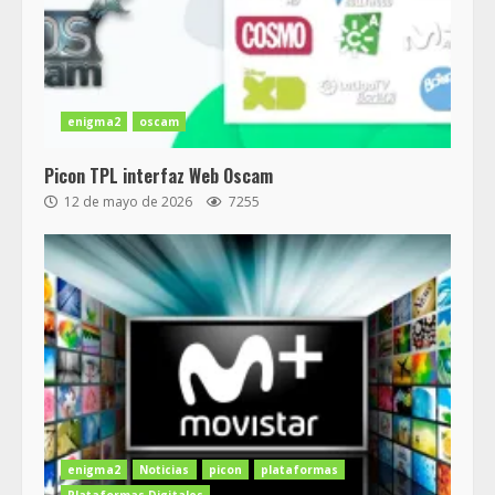
enigma2
oscam
Picon TPL interfaz Web Oscam
12 de mayo de 2026
7255
enigma2
Noticias
picon
plataformas
Plataformas Digitales