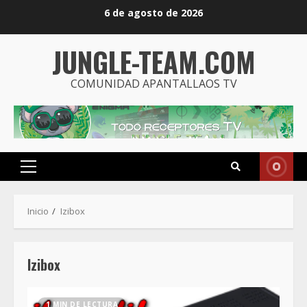
Saltar
6 de agosto de 2026
al
contenido
JUNGLE-TEAM.COM
COMUNIDAD APANTALLAOS TV
Menú
principal
Inicio
Izibox
Izibox
1 MIN DE LECTURA