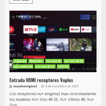
1 MIN DE LECTURA
enigma2
Manuales
vu+ duo 4k
vu+ duo 4K SE
vu+ ultimo 4k
vu+ uno 4k se
VUPLUS
Entrada HDMI receptores Vuplus
mundoenigma2
8 de noviembre de 2020
Los receptores vu+ enigma2 mas concretamente
los modelos Vu+ Uno 4K SE, Vu+ Ultimo 4K, Vu+
Duo...