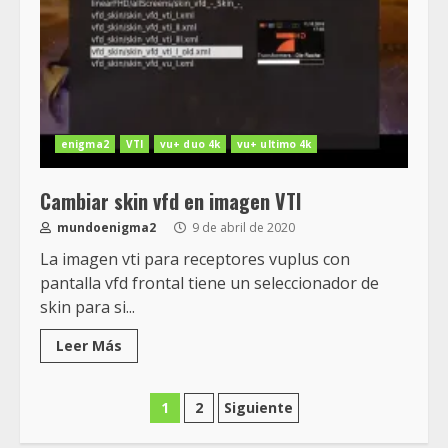
enigma2
VTI
vu+ duo 4k
vu+ ultimo 4k
Cambiar skin vfd en imagen VTI
mundoenigma2
9 de abril de 2020
La imagen vti para receptores vuplus con
pantalla vfd frontal tiene un seleccionador de
skin para si...
Leer Más
Paginación
1
2
Siguiente