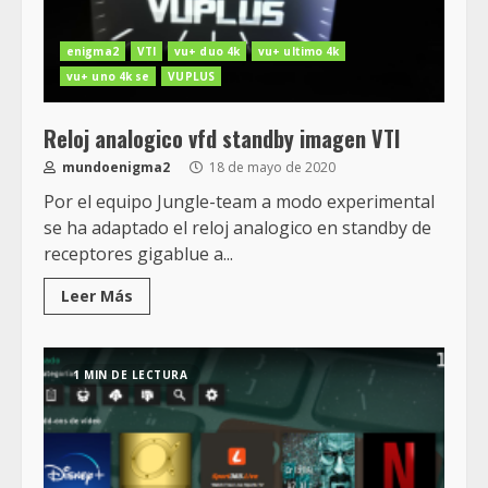
enigma2
VTI
vu+ duo 4k
vu+ ultimo 4k
vu+ uno 4k se
VUPLUS
Reloj analogico vfd standby imagen VTI
mundoenigma2
18 de mayo de 2020
Por el equipo Jungle-team a modo experimental
se ha adaptado el reloj analogico en standby de
receptores gigablue a...
Leer Más
1 MIN DE LECTURA