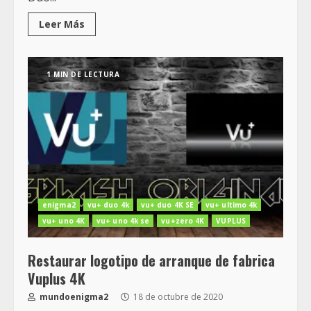
Leer Más
1 MIN DE LECTURA
enigma2
vu+ duo 4k
vu+ duo 4K SE
vu+ ultimo 4k
vu+ uno 4K
vu+ uno 4k se
vu+zero 4K
VUPLUS
Restaurar logotipo de arranque de fabrica
Vuplus 4K
mundoenigma2
18 de octubre de 2020