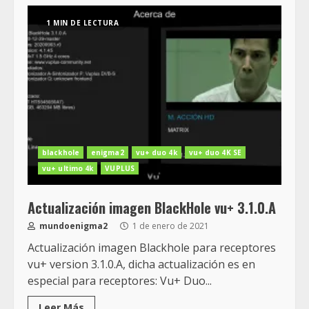
1 MIN DE LECTURA
blackhole
enigma2
vu+ duo 4k
vu+ duo 4K SE
vu+ ultimo 4k
VUPLUS
Actualización imagen BlackHole vu+ 3.1.0.A
mundoenigma2
1 de enero de 2021
Actualización imagen Blackhole para receptores
vu+ version 3.1.0.A, dicha actualización es en
especial para receptores: Vu+ Duo...
Leer Más