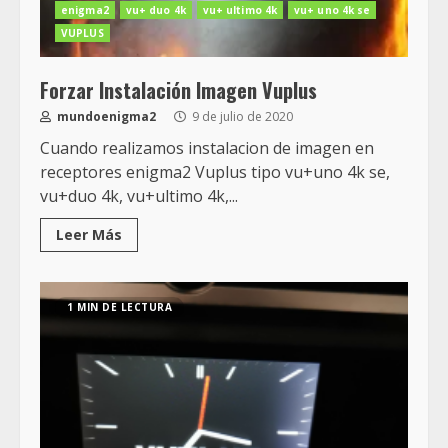
enigma2
vu+ duo 4k
vu+ ultimo 4k
vu+ uno 4k se
VUPLUS
Forzar Instalación Imagen Vuplus
mundoenigma2
9 de julio de 2020
Cuando realizamos instalacion de imagen en
receptores enigma2 Vuplus tipo vu+uno 4k se,
vu+duo 4k, vu+ultimo 4k,...
Leer Más
1 MIN DE LECTURA