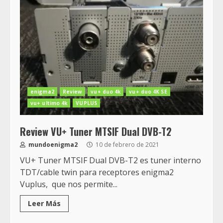
enigma2
Review
vu+ duo 4k
vu+ duo 4K SE
vu+ ultimo 4k
VUPLUS
Review VU+ Tuner MTSIF Dual DVB-T2
mundoenigma2
10 de febrero de 2021
VU+ Tuner MTSIF Dual DVB-T2 es tuner interno
TDT/cable twin para receptores enigma2
Vuplus, que nos permite...
Leer Más