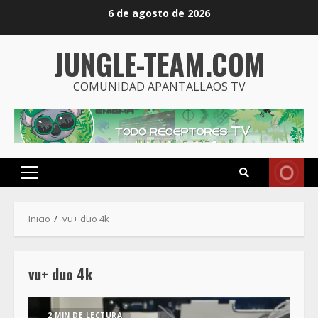
Saltar
6 de agosto de 2026
al
contenido
JUNGLE-TEAM.COM
COMUNIDAD APANTALLAOS TV
Menú
principal
Inicio
vu+ duo 4k
vu+ duo 4k
2 MIN DE LECTURA