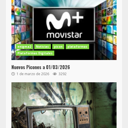
enigma2
Noticias
picon
plataformas
Plataformas Digitales
Nuevos Picones a 01/03/2026
1 de marzo de 2026
3292