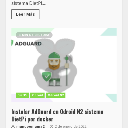
sistema DietPI....
Leer Más
3 MIN DE LECTURA
DietPi
Odroid
Odroid N2
Instalar AdGuard en Odroid N2 sistema
DietPi por docker
mundoenigma2
2 de enero de 2022