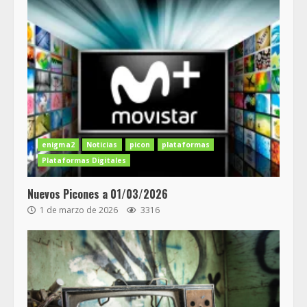
enigma2
Noticias
picon
plataformas
Plataformas Digitales
Nuevos Picones a 01/03/2026
1 de marzo de 2026
3316