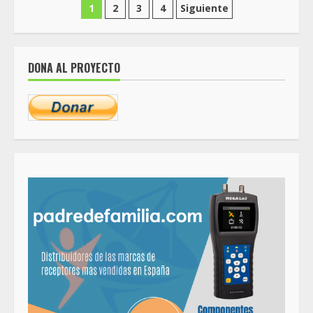
Paginación
1
2
3
4
Siguiente
de
entradas
DONA AL PROYECTO