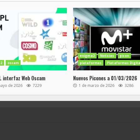
enigma2
Noticias
picon
2
oscam
plataformas
Plataformas Digita
L interfaz Web Oscam
Nuevos Picones a 01/03/2026
mayo de 2026
7229
1 de marzo de 2026
3286