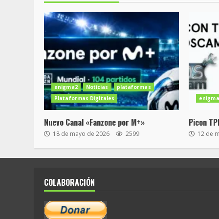
enigma2
Noticias
plataformas
Plataformas Digitales
enigma
Nuevo Canal «Fanzone por M+»
Picon TP
18 de mayo de 2026
2599
12 de 
COLABORACIÓN