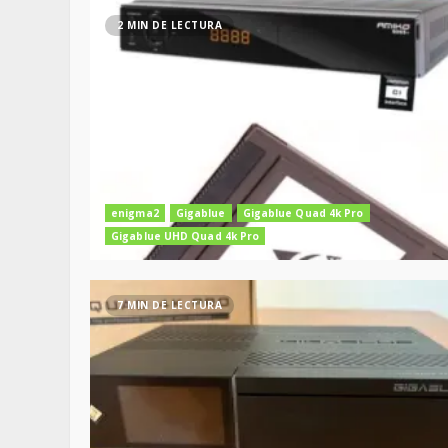
2 MIN DE LECTURA
enigma2
Gigablue
Gigablue Quad 4k Pro
Gigablue UHD Quad 4k Pro
7 MIN DE LECTURA