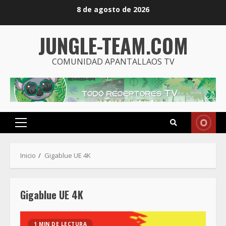
Saltar
8 de agosto de 2026
al
contenido
JUNGLE-TEAM.COM
COMUNIDAD APANTALLAOS TV
Menú
principal
Inicio
Gigablue UE 4K
Gigablue UE 4K
1 MIN DE LECTURA