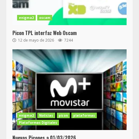
enigma2
oscam
Picon TPL interfaz Web Oscam
12 de mayo de 2026
7244
enigma2
Noticias
picon
plataformas
Plataformas Digitales
Nuevos Picones a 01/03/2026