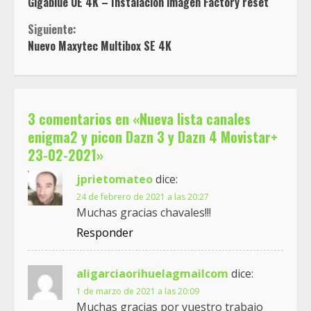
Gigablue UE 4K – Instalación imagen Factory reset
leyendo
Siguiente:
Nuevo Maxytec Multibox SE 4K
3 comentarios en «
Nueva lista canales
enigma2 y picon Dazn 3 y Dazn 4 Movistar+
23-02-2021
»
jprietomateo
dice:
24 de febrero de 2021 a las 20:27
Muchas gracias chavales!!!
Responder
aligarciaorihuelagmailcom
dice:
1 de marzo de 2021 a las 20:09
Muchas gracias por vuestro trabajo