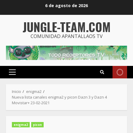
Saltar
6 de agosto de 2026
al
contenido
JUNGLE-TEAM.COM
COMUNIDAD APANTALLAOS TV
Menú
principal
Inicio
enigma2
Nueva lista canales enigma2 y picon Dazn 3 y Dazn 4
Movistar+ 23-02-2021
enigma2
picon