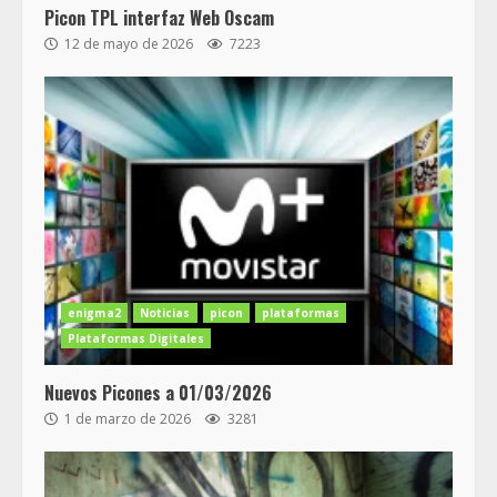
Picon TPL interfaz Web Oscam
12 de mayo de 2026
7223
enigma2
Noticias
picon
plataformas
Plataformas Digitales
Nuevos Picones a 01/03/2026
1 de marzo de 2026
3281