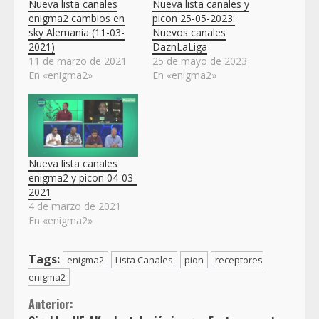
Nueva lista canales
Nueva lista canales y
enigma2 cambios en
picon 25-05-2023:
sky Alemania (11-03-
Nuevos canales
2021)
DaznLaLiga
11 de marzo de 2021
25 de mayo de 2023
En «enigma2»
En «enigma2»
Nueva lista canales
enigma2 y picon 04-03-
2021
4 de marzo de 2021
En «enigma2»
Tags:
enigma2
Lista Canales
pion
receptores
enigma2
Sigue
Anterior: