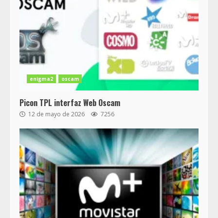
enigma2
oscam
Picon TPL interfaz Web Oscam
12 de mayo de 2026
7256