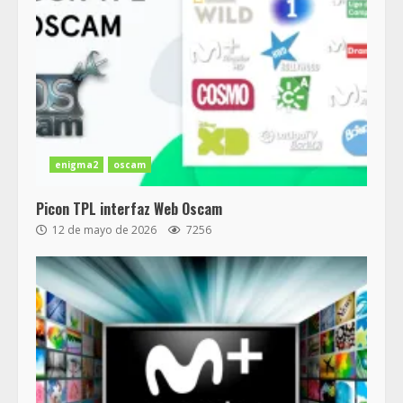
enigma2
oscam
Picon TPL interfaz Web Oscam
12 de mayo de 2026
7256