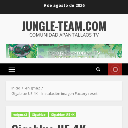
Saltar
9 de agosto de 2026
al
contenido
JUNGLE-TEAM.COM
COMUNIDAD APANTALLAOS TV
Menú
principal
Inicio
enigma2
Gigablue UE 4K – Instalación imagen Factory reset
enigma2
Gigablue
Gigablue UE 4K