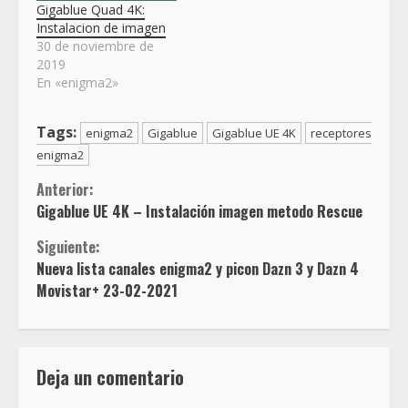
Gigablue Quad 4K:
Instalacion de imagen
30 de noviembre de
2019
En «enigma2»
Tags:
enigma2
Gigablue
Gigablue UE 4K
receptores
enigma2
Sigue
Anterior:
Gigablue UE 4K – Instalación imagen metodo Rescue
leyendo
Siguiente:
Nueva lista canales enigma2 y picon Dazn 3 y Dazn 4
Movistar+ 23-02-2021
Deja un comentario