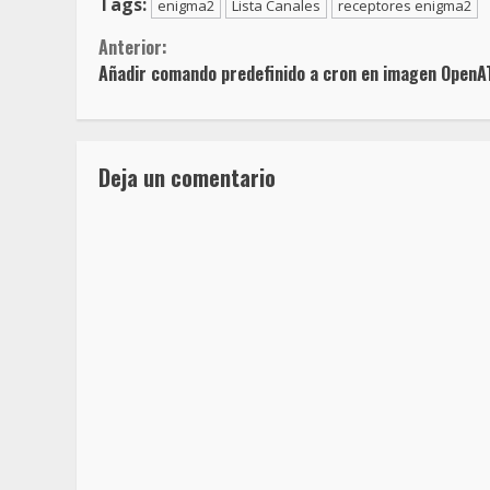
Tags:
enigma2
Lista Canales
receptores enigma2
Sigue
Anterior:
Añadir comando predefinido a cron en imagen OpenA
leyendo
Deja un comentario