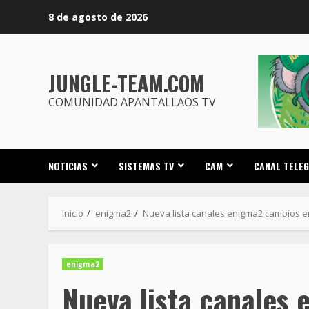
Saltar
8 de agosto de 2026
al
contenido
JUNGLE-TEAM.COM
COMUNIDAD APANTALLAOS TV
NOTICIAS
SISTEMAS TV
CAM
CANAL TELE
Inicio
enigma2
Nueva lista canales enigma2 cambios en
enigma2
Nueva lista canales