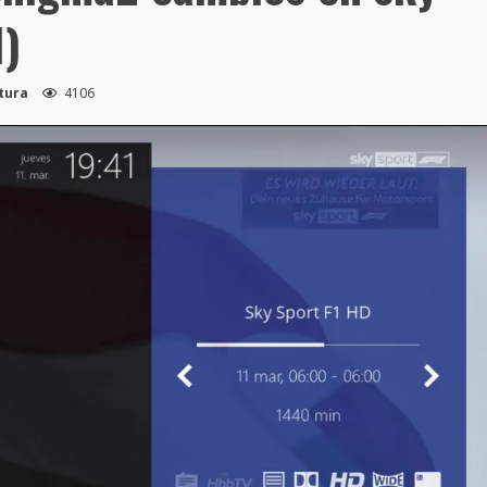
1)
ctura
4106