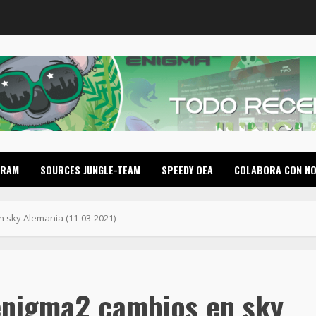
GRAM
SOURCES JUNGLE-TEAM
SPEEDY OEA
COLABORA CON N
 sky Alemania (11-03-2021)
 enigma2 cambios en sky