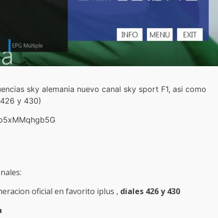
uencias sky alemania nuevo canal sky sport F1, asi como
 (426 y 430)
yMfp5xMMqhgb5G
anales:
acion oficial en favorito iplus ,
diales 426 y 430
a