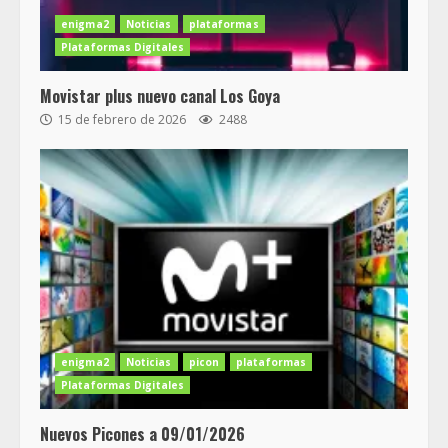
enigma2
Noticias
plataformas
Plataformas Digitales
Movistar plus nuevo canal Los Goya
15 de febrero de 2026
2488
enigma2
Noticias
picon
plataformas
Plataformas Digitales
Nuevos Picones a 09/01/2026