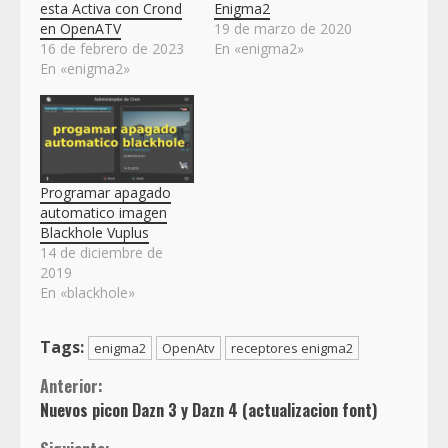
esta Activa con Crond
Enigma2
en OpenATV
19 de marzo de 2020
16 de febrero de 2023
En «enigma2»
En «enigma2»
Programar apagado
automatico imagen
Blackhole Vuplus
14 de diciembre de
2019
En «blackhole»
Tags:
enigma2
OpenAtv
receptores enigma2
Sigue
Anterior:
Nuevos picon Dazn 3 y Dazn 4 (actualizacion font)
leyendo