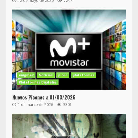
12 de mayo de 2026
7247
enigma2
Noticias
picon
plataformas
Plataformas Digitales
Nuevos Picones a 01/03/2026
1 de marzo de 2026
3301