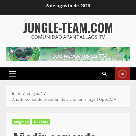
Saltar
8 de agosto de 2026
al
contenido
JUNGLE-TEAM.COM
COMUNIDAD APANTALLAOS TV
Menú
principal
Inicio
enigma2
Añadir comando predefinido a cron en imagen OpenATV
enigma2
OpenAtv