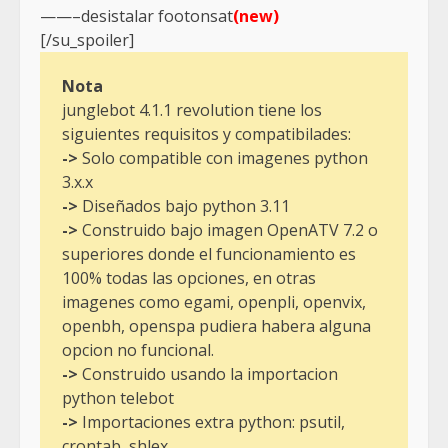
——–desistalar footonsat
(new)
[/su_spoiler]
Nota
junglebot 4.1.1 revolution tiene los
siguientes requisitos y compatibilades:
->
Solo compatible con imagenes python
3.x.x
->
Diseñados bajo python 3.11
->
Construido bajo imagen OpenATV 7.2 o
superiores donde el funcionamiento es
100% todas las opciones, en otras
imagenes como egami, openpli, openvix,
openbh, openspa pudiera habera alguna
opcion no funcional.
->
Construido usando la importacion
python telebot
->
Importaciones extra python: psutil,
crontab, shlex