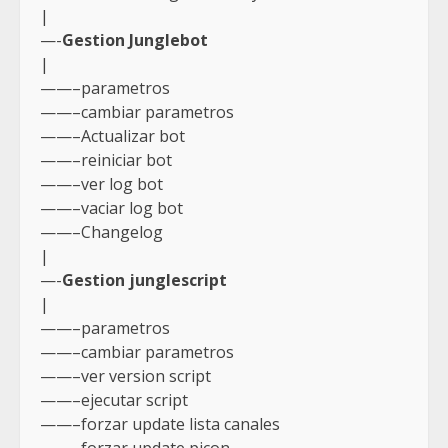
|
—-
Gestion Junglebot
|
——–parametros
——–cambiar parametros
——–Actualizar bot
——–reiniciar bot
——–ver log bot
——–vaciar log bot
——–Changelog
|
—-
Gestion junglescript
|
——–parametros
——–cambiar parametros
——–ver version script
——–ejecutar script
——–forzar update lista canales