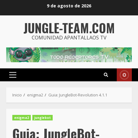
Saltar
9 de agosto de 2026
al
contenido
JUNGLE-TEAM.COM
COMUNIDAD APANTALLAOS TV
Menú
principal
Inicio
enigma2
Guia: JungleBot-Revolution 4.1.1
enigma2
junglebot
Guia: JungleBot-