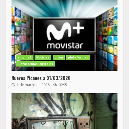
enigma2
Noticias
picon
plataformas
Plataformas Digitales
Nuevos Picones a 01/03/2026
1 de marzo de 2026
3295