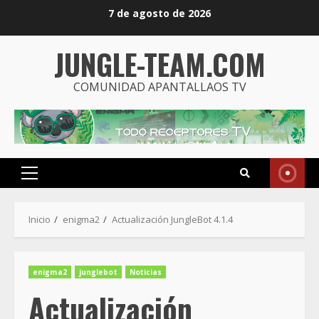
Saltar
7 de agosto de 2026
al
contenido
JUNGLE-TEAM.COM
COMUNIDAD APANTALLAOS TV
Menú
principal
Inicio
enigma2
Actualización JungleBot 4.1.4
enigma2
junglebot
Noticias
Actualización