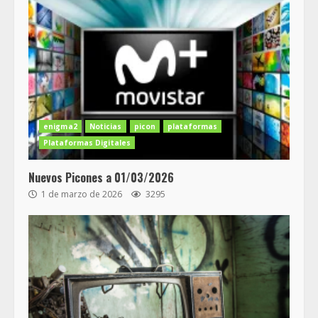
enigma2
Noticias
picon
plataformas
Plataformas Digitales
Nuevos Picones a 01/03/2026
1 de marzo de 2026
3295