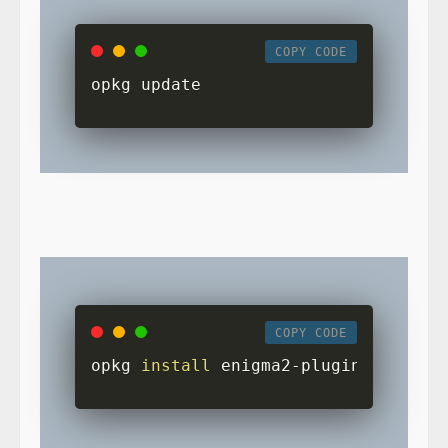
COPY CODE
opkg update
COPY CODE
opkg 
install
 enigma2-plugin-extensi