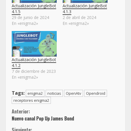
Actualización JungleBot
Actualización JungleBot
4.1.5
4.1.3
29 de junio de 2024
2 de abril de 2024
En «enigma2»
En «enigma2»
Actualización JungleBot
4.1.2
7 de diciembre de 2023
En «enigma2»
Tags:
enigma2
noticias
OpenAtv
Opendroid
receptores enigma2
Sigue
Anterior:
Nuevo canal Pop Up James Bond
leyendo
Siguiente: