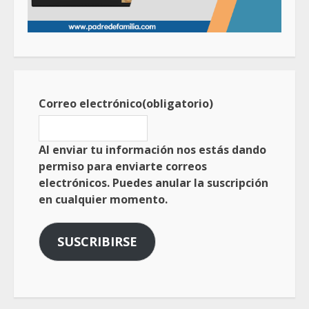
Correo electrónico
(obligatorio)
Al enviar tu información nos estás dando
permiso para enviarte correos
electrónicos. Puedes anular la suscripción
en cualquier momento.
SUSCRIBIRSE