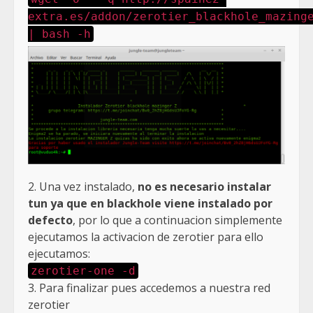
extra.es/addon/zerotier_blackhole_mazing
| bash -h
2. Una vez instalado,
no es necesario instalar
tun ya que en blackhole viene instalado por
defecto
, por lo que a continuacion simplemente
ejecutamos la activacion de zerotier para ello
ejecutamos:
zerotier-one -d
3. Para finalizar pues accedemos a nuestra red
zerotier