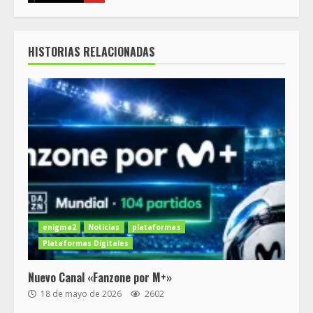
HISTORIAS RELACIONADAS
enigma2
Noticias
plataformas
Plataformas Digitales
Nuevo Canal «Fanzone por M+»
18 de mayo de 2026
2602