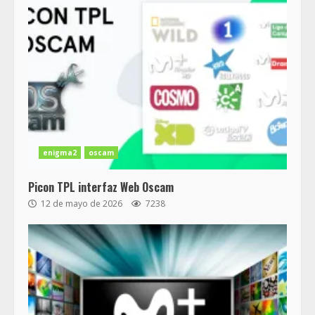
enigma2
oscam
Picon TPL interfaz Web Oscam
12 de mayo de 2026
7238