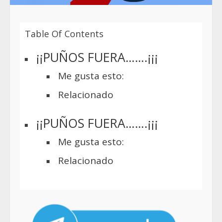
Table Of Contents
¡¡PUÑOS FUERA…….¡¡¡
Me gusta esto:
Relacionado
¡¡PUÑOS FUERA…….¡¡¡
Me gusta esto:
Relacionado