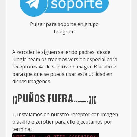
Pulsar para soporte en grupo
telegram
A zerotier le siguen saliendo padres, desde
jungle-team os traemos version especial para
receptores 4k de vuplus en imagen Blackhole
para que que se pueda usar esta utilidad en
dichas imagenes.
¡¡PUÑOS FUERA…….¡¡¡
1. Instalamos en nuestro receptor con imagen
blackhole zerotier para ello ejecutamos por
terminal:
wget -O - -q http://spaine2-