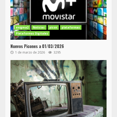
enigma2
Noticias
picon
plataformas
Plataformas Digitales
Nuevos Picones a 01/03/2026
1 de marzo de 2026
3295