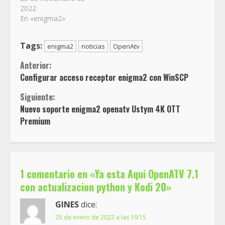
2022
En «enigma2»
Tags:
enigma2
noticias
OpenAtv
Sigue
Anterior:
Configurar acceso receptor enigma2 con WinSCP
leyendo
Siguiente:
Nuevo soporte enigma2 openatv Ustym 4K OTT
Premium
1 comentario en «
Ya esta Aqui OpenATV 7.1
con actualizacion python y Kodi 20
»
GINES
dice:
25 de enero de 2022 a las 19:15