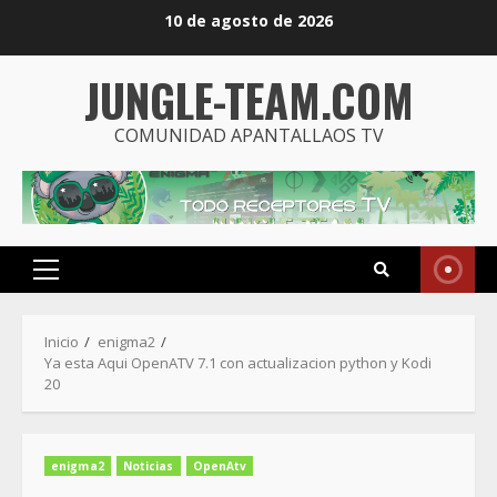
Saltar
10 de agosto de 2026
al
contenido
JUNGLE-TEAM.COM
COMUNIDAD APANTALLAOS TV
Menú
principal
Inicio
enigma2
Ya esta Aqui OpenATV 7.1 con actualizacion python y Kodi
20
enigma2
Noticias
OpenAtv