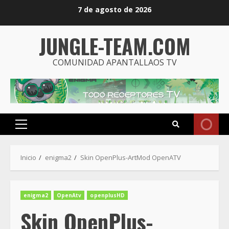
Saltar
7 de agosto de 2026
al
contenido
JUNGLE-TEAM.COM
COMUNIDAD APANTALLAOS TV
Menú
principal
Inicio
enigma2
Skin OpenPlus-ArtMod OpenATV
enigma2
OpenAtv
openplusHD
Skin OpenPlus-