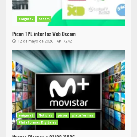
enigma2
oscam
Picon TPL interfaz Web Oscam
12 de mayo de 2026
7242
enigma2
Noticias
picon
plataformas
Plataformas Digitales