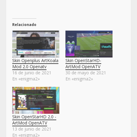
Relacionado
Skin Openplus ArtKoala
Skin OpenStarHD-
Mod 2.0 Openatv
ArtMod OpenATV
16 de junio de 2021
30 de mayo de 2021
En «enigma2»
En «enigma2»
Skin OpenStarHD 2.0 -
ArtMod OpenATV
13 de junio de 2021
En «enigma2»