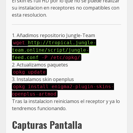
El skin es full HD por lo que no se puede realizar
su instalacion en receptores no compatibles con
esta resolucion.
1. Añadimos repositorio Jungle-Team
wget
http://tropical.jungle-
team.online/script/jungle-
feed.conf
-P /etc/opkg/
2. Actualizamos paquetes
opkg update
3. Instalamos skin openplus
opkg install enigma2-plugin-skins-
openplus-artmod
Tras la instalacion reiniciamos el receptor y ya lo
tendremos funcionando.
Capturas Pantalla