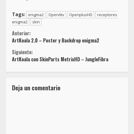
Tags:
enigma2
OpenAtv
OpenplusHD
receptores
enigma2
skin
Sigue
Anterior:
ArtKoala 2.0 – Poster y Backdrop enigma2
leyendo
Siguiente:
ArtKoala con SkinParts MetrixHD – JungleFibra
Deja un comentario