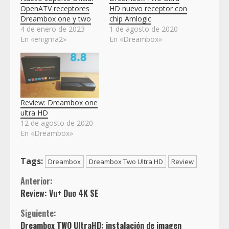
OpenATV receptores
HD nuevo receptor con
Dreambox one y two
chip Amlogic
4 de enero de 2023
1 de agosto de 2020
En «enigma2»
En «Dreambox»
Review: Dreambox one
ultra HD
12 de agosto de 2020
En «Dreambox»
Tags:
Dreambox
Dreambox Two Ultra HD
Review
Sigue
Anterior:
Review: Vu+ Duo 4K SE
leyendo
Siguiente:
Dreambox TWO UltraHD: instalación de imagen