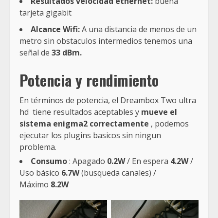
Resultados velocidad ethernet:
buena
tarjeta gigabit
Alcance Wifi:
A una distancia de menos de un
metro sin obstaculos intermedios tenemos una
señal de
33 dBm.
Potencia y rendimiento
En términos de potencia, el Dreambox Two ultra
hd tiene resultados aceptables y
mueve el
sistema enigma2 correctamente
, podemos
ejecutar los plugins basicos sin ningun
problema.
Consumo
: Apagado
0.2W
/ En espera
4.2W
/
Uso básico
6.7W
(busqueda canales) /
Máximo
8.2W