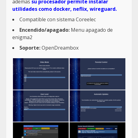
ademas
su procesador permite instalar
utilidades como docker, neflix, wireguard.
Compatible con sistema Coreelec
Encendido/apagado:
Menu apagado de
enigma2
Soporte:
OpenDreambox