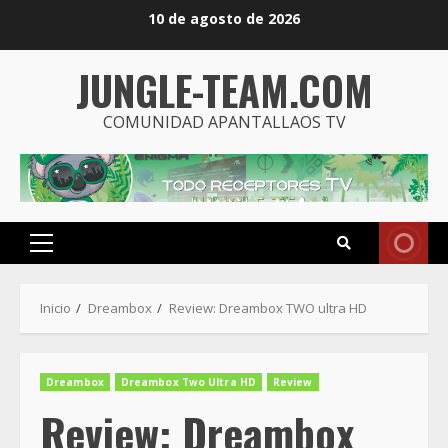
Saltar
10 de agosto de 2026
al
contenido
JUNGLE-TEAM.COM
COMUNIDAD APANTALLAOS TV
Menú
principal
Inicio
Dreambox
Review: Dreambox TWO ultra HD
Dreambox
Dreambox Two Ultra HD
Review
Review: Dreambox