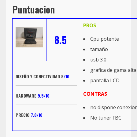
Puntuacion
PROS
8.5
Cpu potente
tamaño
usb 3.0
grafica de gama alta
DISEÑO Y CONECTIVIDAD 9
/10
pantalla LCD
CONTRAS
HARDWARE
9.5/10
no dispone conexion
PRECIO
7.0/10
No tuner FBC