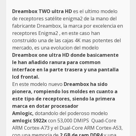
Dreambox TWO ultra HD
es el ultimo modelo
de receptores satélite enigma2 de la mano del
fabricante Dreambox, la marca por excelencia en
receptores Enigma2 , en este caso han
construido una de las cajas 4K mas potentes del
mercado, es una evolucion del modelo
Dreambox one ultra HD donde basicamente
le han añadido ranura para common
interface en la parte trasera y una pantalla
lcd frontal.
En este modelo nuevo
Dreambox ha sido
pionera, rompiendo los moldes en cuanto a
este tipo de receptores, siendo la primera
marca en dotar procesador
Amlogic,
dotandolo del poderoso modelo
amlogic S922x
con 53,000 DMIPS Quad-Core
ARM Cortex-A73 y el Dual-Core ARM Cortex-A53,
con una memoria de
2 GB de ram DDR4
y una