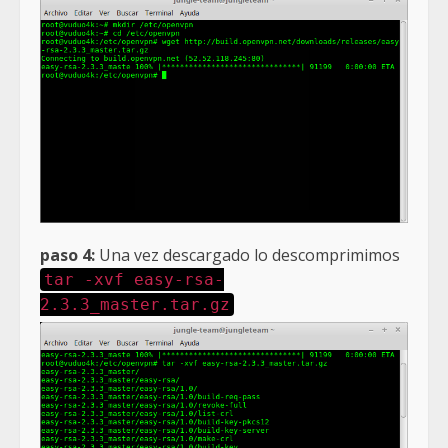
paso 4:
Una vez descargado lo descomprimimos
tar -xvf easy-rsa-
2.3.3_master.tar.gz