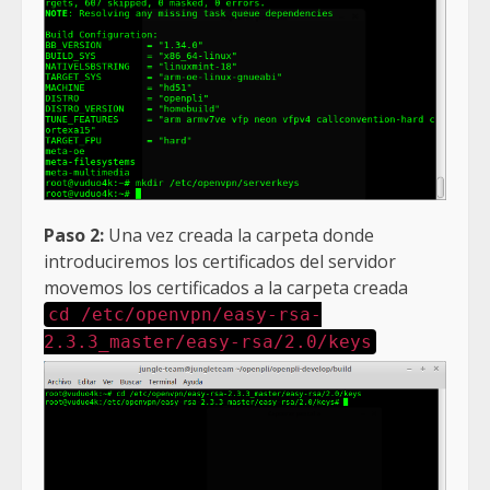
Paso 2:
Una vez creada la carpeta donde
introduciremos los certificados del servidor
movemos los certificados a la carpeta creada
cd /etc/openvpn/easy-rsa-
2.3.3_master/easy-rsa/2.0/keys