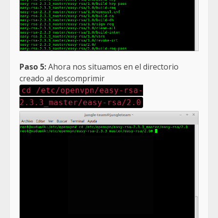
Paso 5:
Ahora nos situamos en el directorio
creado al descomprimir
cd /etc/openvpn/easy-rsa-
2.3.3_master/easy-rsa/2.0