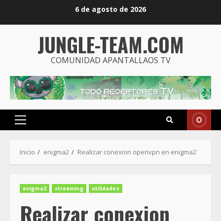
Saltar
6 de agosto de 2026
al
contenido
JUNGLE-TEAM.COM
COMUNIDAD APANTALLAOS TV
Menú
principal
Inicio
enigma2
Realizar conexion openvpn en enigma2
enigma2
streaming
utilidades
Realizar conexion