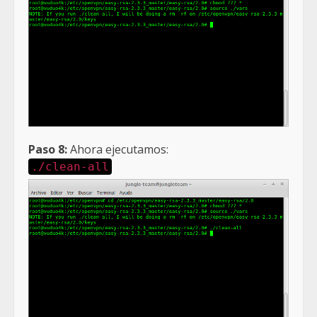
Paso 8:
Ahora ejecutamos:
./clean-all