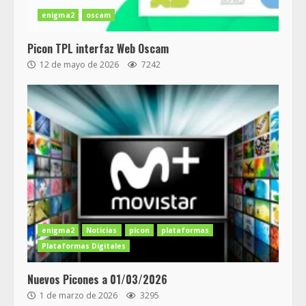
enigma2
oscam
Picon TPL interfaz Web Oscam
12 de mayo de 2026
7242
enigma2
Noticias
picon
plataformas
Plataformas Digitales
Nuevos Picones a 01/03/2026
1 de marzo de 2026
3295