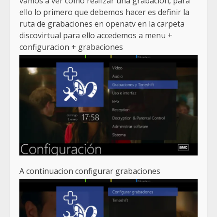
vamos a ver como realizar una grabacion, para
ello lo primero que debemos hacer es definir la
ruta de grabaciones en openatv en la carpeta
discovirtual para ello accedemos a menu +
configuracion + grabaciones
A continuacion configurar grabaciones