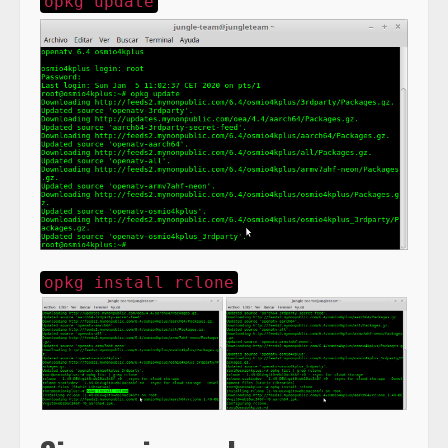
opkg update
opkg install rclone