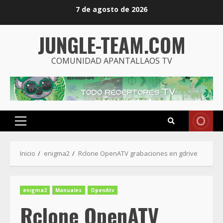
Saltar
7 de agosto de 2026
al
contenido
JUNGLE-TEAM.COM
COMUNIDAD APANTALLAOS TV
Menú
principal
Inicio
enigma2
Rclone OpenATV grabaciones en gdrive
enigma2
Manuales
OpenAtv
Rclone OpenATV