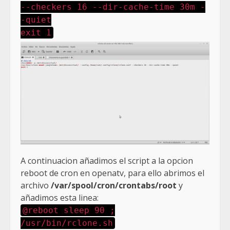
--checkers 16 --dir-cache-time 30m -
-quiet
exit 1
A continuacion añadimos el script a la opcion
reboot de cron en openatv, para ello abrimos el
archivo
/var/spool/cron/crontabs/root
y
añadimos esta linea:
@reboot sleep 90 ;
/usr/bin/rclone.sh