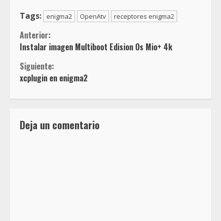
Tags:
enigma2
OpenAtv
receptores enigma2
Sigue
Anterior:
Instalar imagen Multiboot Edision Os Mio+ 4k
leyendo
Siguiente:
xcplugin en enigma2
Deja un comentario