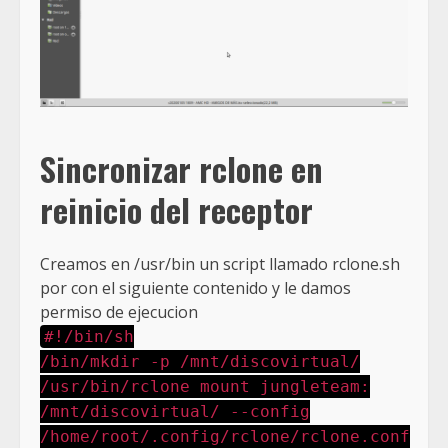
Sincronizar rclone en
reinicio del receptor
Creamos en /usr/bin un script llamado rclone.sh
por con el siguiente contenido y le damos
permiso de ejecucion
#!/bin/sh
/bin/mkdir -p /mnt/discovirtual/
/usr/bin/rclone mount jungleteam:
/mnt/discovirtual/ --config
/home/root/.config/rclone/rclone.conf