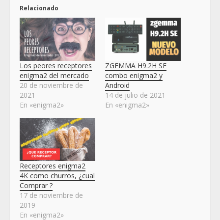
Relacionado
Los peores receptores
ZGEMMA H9.2H SE
enigma2 del mercado
combo enigma2 y
20 de noviembre de
Android
2021
14 de julio de 2021
En «enigma2»
En «enigma2»
Receptores enigma2
4K como churros, ¿cual
Comprar ?
17 de noviembre de
2019
En «enigma2»