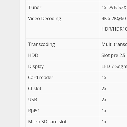
Tuner
1x DVB-S2X
Video Decoding
4K x 2K@60
HDR/HDR10
Transcoding
Multi trans
HDD
Slot pre 2.
Display
LED 7-Segm
Card reader
1x
CI slot
2x
USB
2x
RJ451
1x
Micro SD card slot
1x