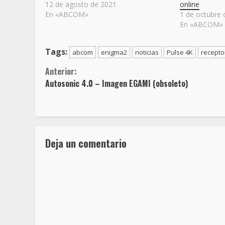
12 de agosto de 2021
online
En «ABCOM»
1 de octubre 
En «ABCOM»
Tags:
abcom
enigma2
noticias
Pulse 4K
recepto
Sigue
Anterior:
Autosonic 4.0 – Imagen EGAMI (obsoleto)
leyendo
Deja un comentario