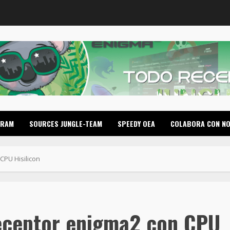
GRAM
SOURCES JUNGLE-TEAM
SPEEDY OEA
COLABORA CON N
CPU Hisilicon
eceptor enigma2 con CPU