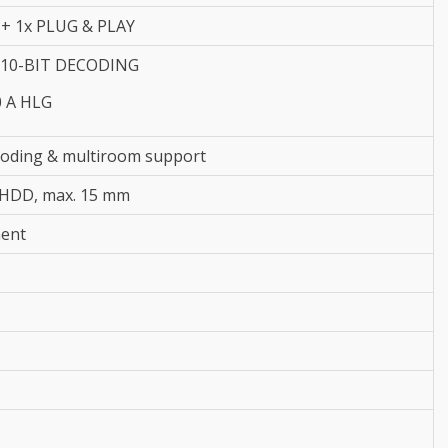
 + 1x PLUG & PLAY
 10-BIT DECODING
 A HLG
coding & multiroom support
5 HDD, max. 15 mm
ent