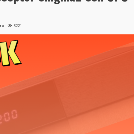
ura
3221