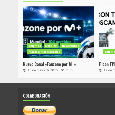
enigma2
Noticias
plataformas
Plataformas Digitales
enigma
Nuevo Canal «Fanzone por M+»
Picon TP
18 de mayo de 2026
2585
12 de 
COLABORACIÓN