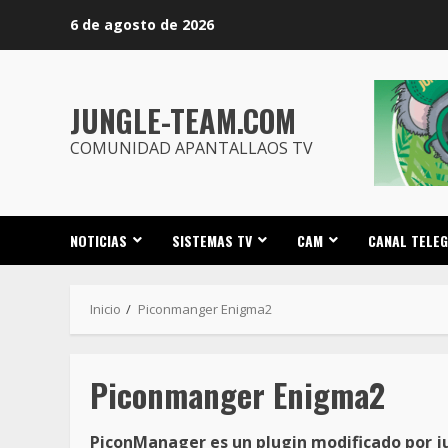
Saltar
6 de agosto de 2026
al
contenido
JUNGLE-TEAM.COM
COMUNIDAD APANTALLAOS TV
NOTICIAS
SISTEMAS TV
CAM
CANAL TELE
Inicio
Piconmanger Enigma2
Piconmanger Enigma2
PiconManager es un plugin modificado por j