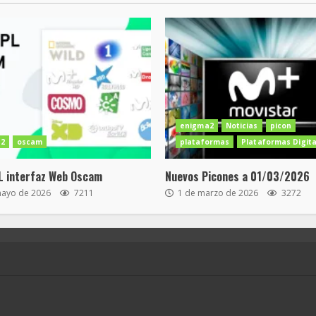
enigma2
Noticias
picon
2
oscam
plataformas
Plataformas Digita
L interfaz Web Oscam
Nuevos Picones a 01/03/2026
mayo de 2026
7211
1 de marzo de 2026
3272