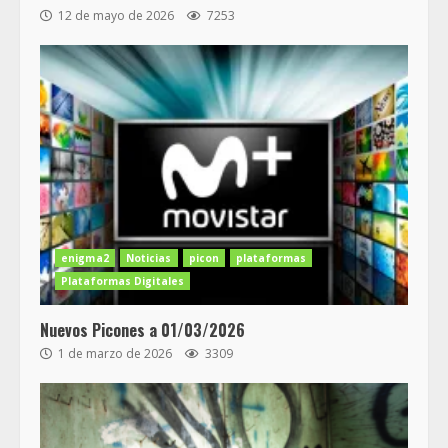
12 de mayo de 2026
7253
enigma2
Noticias
picon
plataformas
Plataformas Digitales
Nuevos Picones a 01/03/2026
1 de marzo de 2026
3309