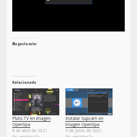
Me gusta esto:
Relacionado
Pluto.TV en imagen
Instalar Supcam en
OpenSpa
imagen OpenSpa
8 de abril de 2021
5 de junio de 2021
En «enigma2»
En «enigma2»