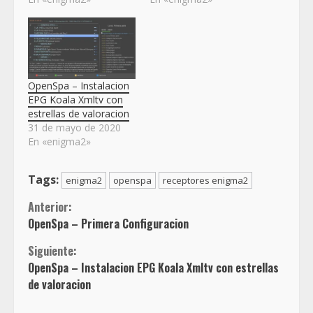
OpenSpa – Instalacion
EPG Koala Xmltv con
estrellas de valoracion
31 de mayo de 2020
En «enigma2»
Tags:
enigma2
openspa
receptores enigma2
Sigue
Anterior:
OpenSpa – Primera Configuracion
leyendo
Siguiente:
OpenSpa – Instalacion EPG Koala Xmltv con estrellas
de valoracion