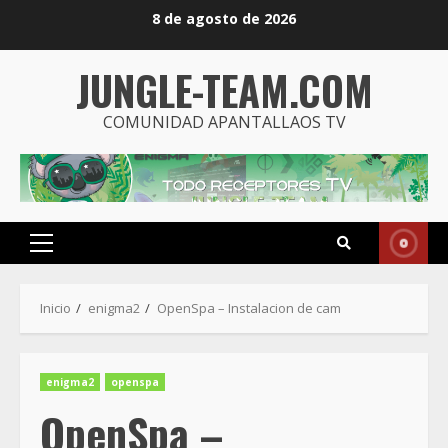
Saltar
8 de agosto de 2026
al
contenido
JUNGLE-TEAM.COM
COMUNIDAD APANTALLAOS TV
Menú
principal
Inicio
enigma2
OpenSpa – Instalacion de cam
enigma2
openspa
OpenSpa –