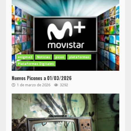
enigma2
Noticias
picon
plataformas
Plataformas Digitales
Nuevos Picones a 01/03/2026
1 de marzo de 2026
3292