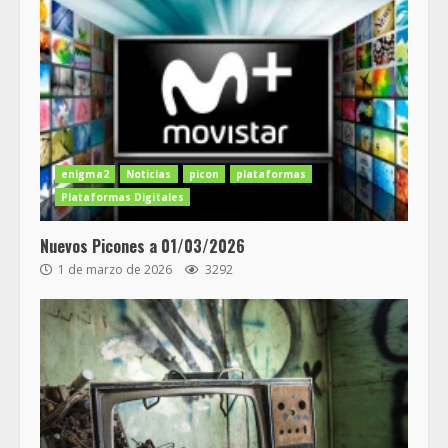
enigma2
Noticias
picon
plataformas
Plataformas Digitales
Nuevos Picones a 01/03/2026
1 de marzo de 2026
3292