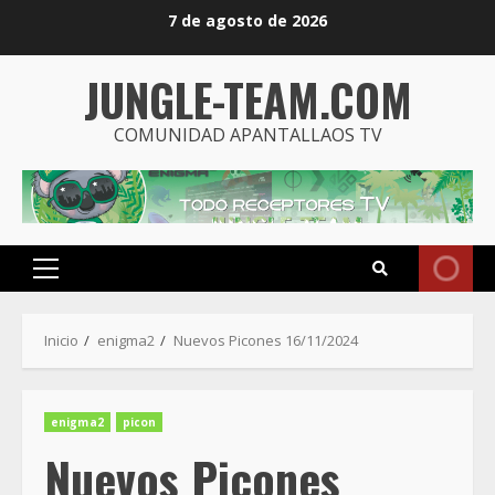
Saltar
7 de agosto de 2026
al
contenido
JUNGLE-TEAM.COM
COMUNIDAD APANTALLAOS TV
Menú
principal
Inicio
enigma2
Nuevos Picones 16/11/2024
enigma2
picon
Nuevos Picones