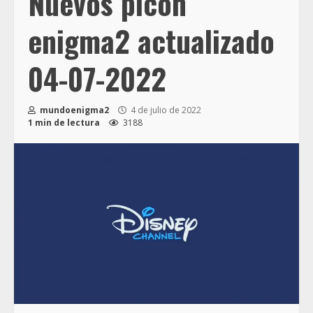
Nuevos picon
enigma2 actualizado
04-07-2022
mundoenigma2
4 de julio de 2022
1 min de lectura
3188