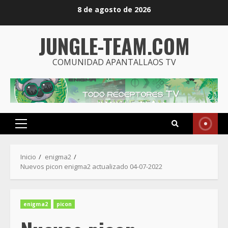
Saltar
8 de agosto de 2026
al
contenido
JUNGLE-TEAM.COM
COMUNIDAD APANTALLAOS TV
Menú
principal
Inicio
enigma2
Nuevos picon enigma2 actualizado 04-07-2022
enigma2
picon