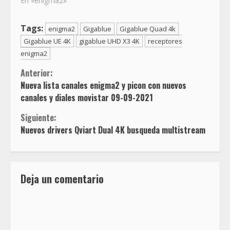
En «enigma2»
Tags:
enigma2
Gigablue
Gigablue Quad 4k
Gigablue UE 4K
gigablue UHD X3 4K
receptores
enigma2
Sigue
Anterior:
Nueva lista canales enigma2 y picon con nuevos
leyendo
canales y diales movistar 09-09-2021
Siguiente:
Nuevos drivers Qviart Dual 4K busqueda multistream
Deja un comentario