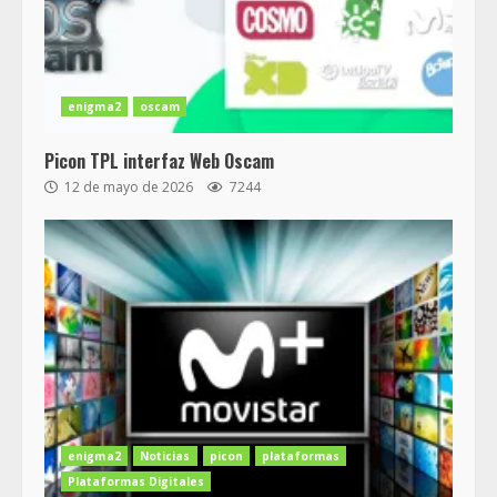
enigma2
oscam
Picon TPL interfaz Web Oscam
12 de mayo de 2026
7244
enigma2
Noticias
picon
plataformas
Plataformas Digitales