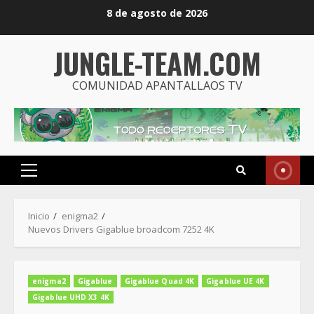
Saltar
8 de agosto de 2026
al
contenido
JUNGLE-TEAM.COM
COMUNIDAD APANTALLAOS TV
Menú
principal
Inicio
enigma2
Nuevos Drivers Gigablue broadcom 7252 4K
enigma2
Gigablue
Gigablue Quad 4K
Gigablue UE 4K
Gigablue UHD X3 4K