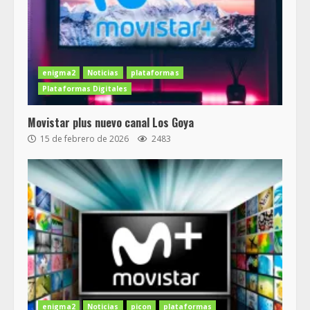
enigma2
Noticias
plataformas
Plataformas Digitales
Movistar plus nuevo canal Los Goya
15 de febrero de 2026
2483
enigma2
Noticias
picon
plataformas