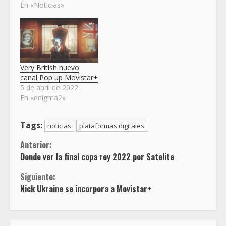
En «Noticias»
Very British nuevo
canal Pop up Movistar+
5 de abril de 2022
En «enigma2»
Tags:
noticias
plataformas digitales
Sigue
Anterior:
Donde ver la final copa rey 2022 por Satelite
leyendo
Siguiente:
Nick Ukraine se incorpora a Movistar+