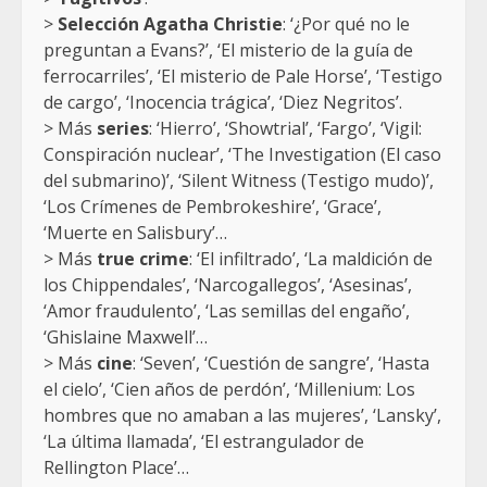
>
Selección Agatha Christie
: ‘¿Por qué no le
preguntan a Evans?’, ‘El misterio de la guía de
ferrocarriles’, ‘El misterio de Pale Horse’, ‘Testigo
de cargo’, ‘Inocencia trágica’, ‘Diez Negritos’.
> Más
series
: ‘Hierro’, ‘Showtrial’, ‘Fargo’, ‘Vigil:
Conspiración nuclear’, ‘The Investigation (El caso
del submarino)’, ‘Silent Witness (Testigo mudo)’,
‘Los Crímenes de Pembrokeshire’, ‘Grace’,
‘Muerte en Salisbury’…
> Más
true crime
: ‘El infiltrado’, ‘La maldición de
los Chippendales’, ‘Narcogallegos’, ‘Asesinas’,
‘Amor fraudulento’, ‘Las semillas del engaño’,
‘Ghislaine Maxwell’…
> Más
cine
: ‘Seven’, ‘Cuestión de sangre’, ‘Hasta
el cielo’, ‘Cien años de perdón’, ‘Millenium: Los
hombres que no amaban a las mujeres’, ‘Lansky’,
‘La última llamada’, ‘El estrangulador de
Rellington Place’…