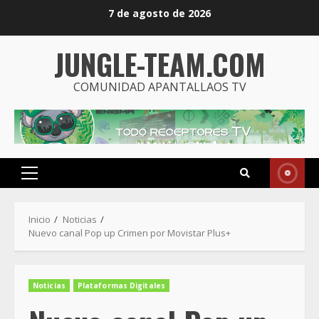
Saltar
7 de agosto de 2026
al
contenido
JUNGLE-TEAM.COM
COMUNIDAD APANTALLAOS TV
Menú
principal
Inicio
Noticias
Nuevo canal Pop up Crimen por Movistar Plus+
Noticias
Plataformas Digitales