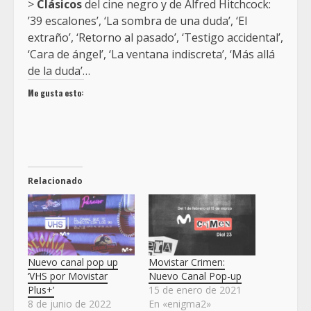
>
Clásicos
del cine negro y de Alfred Hitchcock:
’39 escalones’, ‘La sombra de una duda’, ‘El
extraño’, ‘Retorno al pasado’, ‘Testigo accidental’,
‘Cara de ángel’, ‘La ventana indiscreta’, ‘Más allá
de la duda’…
Me gusta esto:
Relacionado
Nuevo canal pop up
Movistar Crimen:
‘VHS por Movistar
Nuevo Canal Pop-up
Plus+’
15 de enero de 2021
8 de junio de 2022
En «enigma2»