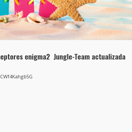
eceptores enigma2
Jungle-Team actualizada
MzlCWf4Kahgb5G