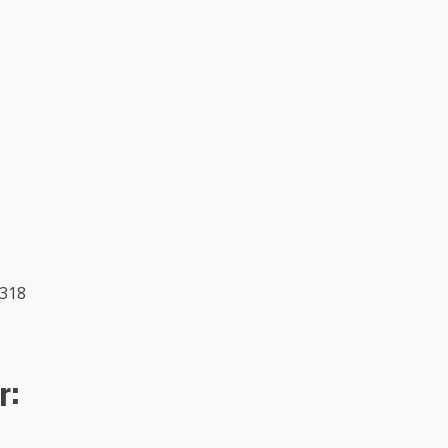
 318
r: