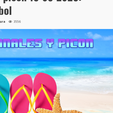
bol
tura
3556