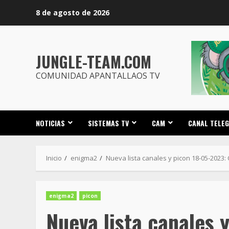
Saltar
8 de agosto de 2026
al
contenido
JUNGLE-TEAM.COM
COMUNIDAD APANTALLAOS TV
NOTICIAS
SISTEMAS TV
CAM
CANAL TELE
Inicio
enigma2
Nueva lista canales y picon 18-05-2023:
enigma2
picon
Nueva lista canales 