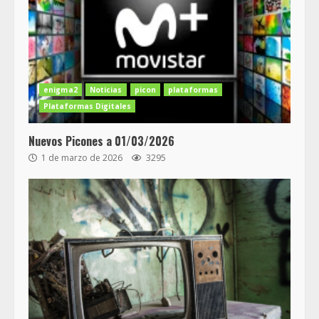
enigma2
Noticias
picon
plataformas
Plataformas Digitales
Nuevos Picones a 01/03/2026
1 de marzo de 2026
3295