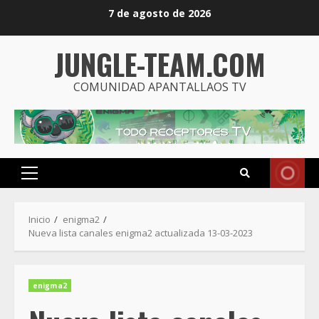
Saltar
7 de agosto de 2026
al
contenido
JUNGLE-TEAM.COM
COMUNIDAD APANTALLAOS TV
Menú
principal
Inicio
enigma2
Nueva lista canales enigma2 actualizada 13-03-2023
enigma2