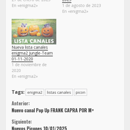
En «enigma2»
1 de agosto de 2023
En «enigma2»
Nueva lista canales
enigma2 Jungle-Team
01-11-2020
1 de noviembre de
2020
En «enigma2»
Tags:
enigma2
listas canales
picon
Sigue
Anterior:
Nuevo canal Pop Up FRANK CAPRA POR M+
leyendo
Siguiente:
Nuevos Picones 10/01/2025