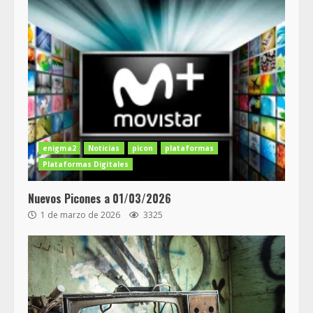
enigma2
Noticias
picon
plataformas
Plataformas Digitales
Nuevos Picones a 01/03/2026
1 de marzo de 2026
3325