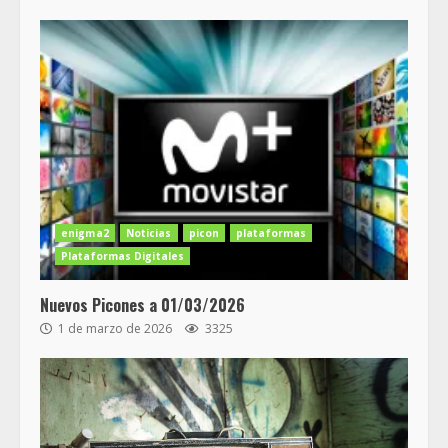
enigma2
Noticias
picon
plataformas
Plataformas Digitales
Nuevos Picones a 01/03/2026
1 de marzo de 2026
3325