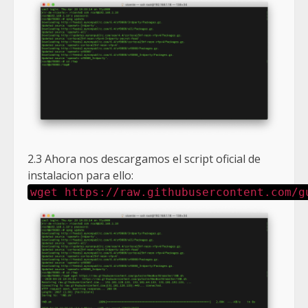
2.3 Ahora nos descargamos el script oficial de
instalacion para ello:
wget https://raw.githubusercontent.com/g