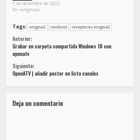
1 de diciembre de 2022
En «enigma2»
Tags:
enigma2
neoboot
receptores enigma2
Sigue
Anterior:
Grabar en carpeta compartida Windows 10 con
leyendo
openatv
Siguiente:
OpenATV | añadir poster en lista canales
Deja un comentario