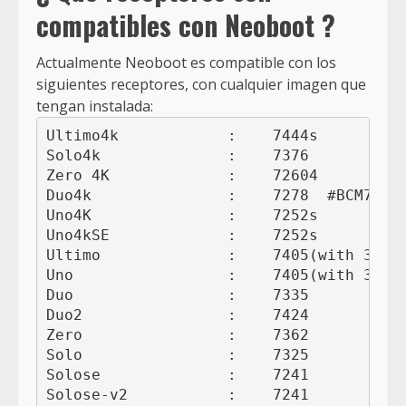
compatibles con Neoboot ?
Actualmente Neoboot es compatible con los
siguientes receptores, con cualquier imagen que
tengan instalada:
Ultimo4k            :    7444s

Solo4k              :    7376

Zero 4K             :    72604

Duo4k               :    7278  #BCM7278

Uno4K               :    7252s

Uno4kSE             :    7252s

Ultimo              :    7405(with 3D)

Uno                 :    7405(with 3D)

Duo                 :    7335

Duo2                :    7424

Zero                :    7362

Solo                :    7325

Solose              :    7241

Solose-v2           :    7241
