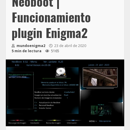
Neoboot |
Funcionamiento
plugin Enigma2
mundoenigma2
23 de abril de 2020
5 min de lectura
5165