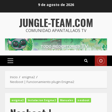
Saltar
9 de agosto de 2026
al
contenido
JUNGLE-TEAM.COM
COMUNIDAD APANTALLAOS TV
Menú
principal
Inicio
enigma2
Neoboot | Funcionamiento plugin Enigma2
enigma2
Instalacion Enigma2
Manuales
neoboot