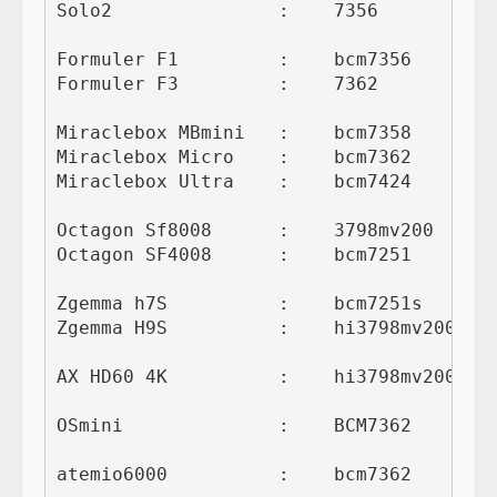
Solo2               :    7356

Formuler F1         :    bcm7356

Formuler F3         :    7362

Miraclebox MBmini   :    bcm7358

Miraclebox Micro    :    bcm7362

Miraclebox Ultra    :    bcm7424

Octagon Sf8008      :    3798mv200

Octagon SF4008      :    bcm7251

Zgemma h7S          :    bcm7251s

Zgemma H9S          :    hi3798mv200 hos
AX HD60 4K          :    hi3798mv200 # c
OSmini              :    BCM7362

atemio6000          :    bcm7362
