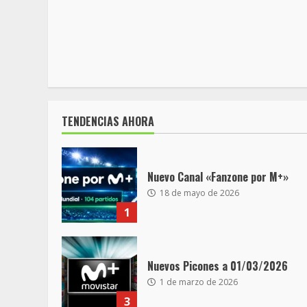
TENDENCIAS AHORA
Nuevo Canal «Fanzone por M+»
18 de mayo de 2026
1
Nuevos Picones a 01/03/2026
1 de marzo de 2026
3