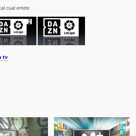
al cual emite:
a tv