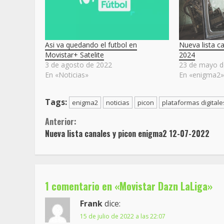
Asi va quedando el futbol en
Nueva lista c
Movistar+ Satelite
2024
3 de agosto de 2022
23 de mayo d
En «Noticias»
En «enigma2
Tags:
enigma2
noticias
picon
plataformas digitale
Sigue
Anterior:
Nueva lista canales y picon enigma2 12-07-2022
leyendo
1 comentario en «
Movistar Dazn LaLiga
»
Frank
dice:
15 de julio de 2022 a las 22:07