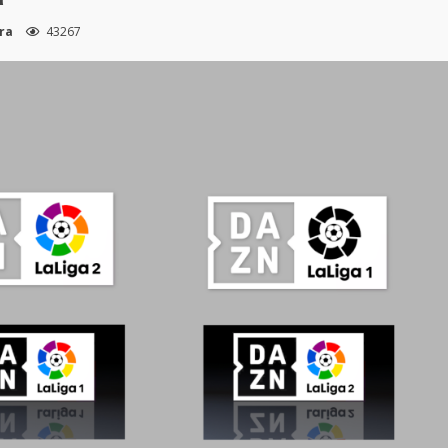
ura
43267