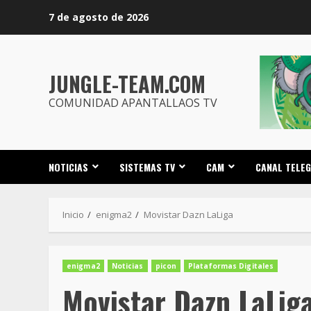
Saltar
7 de agosto de 2026
al
contenido
JUNGLE-TEAM.COM
COMUNIDAD APANTALLAOS TV
NOTICIAS
SISTEMAS TV
CAM
CANAL TELE
Inicio
enigma2
Movistar Dazn LaLiga
enigma2
Noticias
picon
Plataformas Digitales
Movistar Dazn LaLig