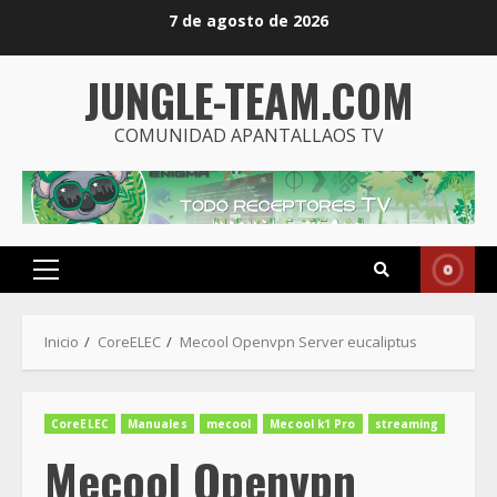
Saltar
7 de agosto de 2026
al
contenido
JUNGLE-TEAM.COM
COMUNIDAD APANTALLAOS TV
Menú
principal
Inicio
CoreELEC
Mecool Openvpn Server eucaliptus
CoreELEC
Manuales
mecool
Mecool k1 Pro
streaming
Mecool Openvpn