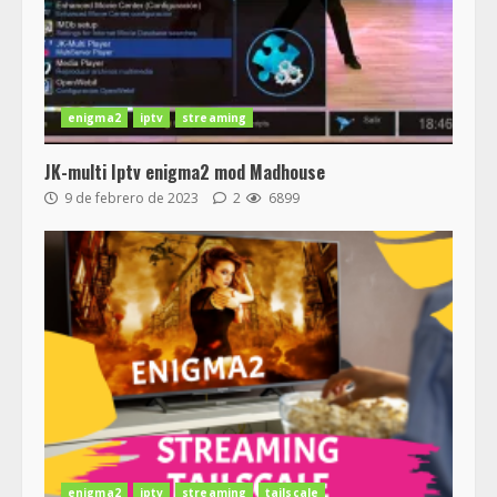
enigma2
iptv
streaming
JK-multi Iptv enigma2 mod Madhouse
9 de febrero de 2023
2
6899
enigma2
iptv
streaming
tailscale