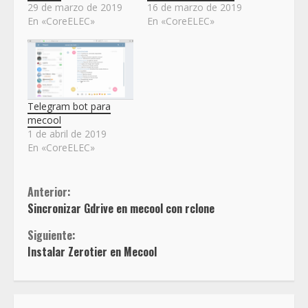
29 de marzo de 2019
16 de marzo de 2019
En «CoreELEC»
En «CoreELEC»
Telegram bot para
mecool
1 de abril de 2019
En «CoreELEC»
Sigue
Anterior:
Sincronizar Gdrive en mecool con rclone
leyendo
Siguiente:
Instalar Zerotier en Mecool