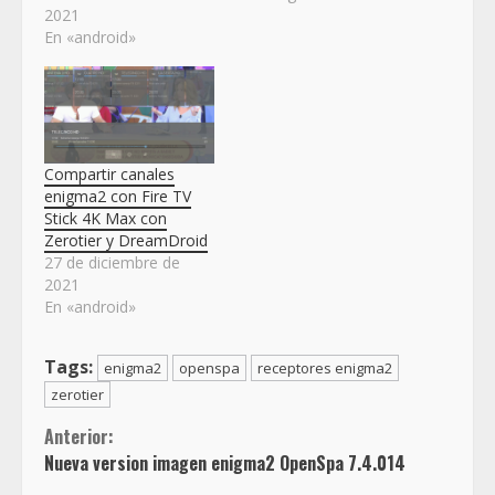
2021
En «android»
Compartir canales
enigma2 con Fire TV
Stick 4K Max con
Zerotier y DreamDroid
27 de diciembre de
2021
En «android»
Tags:
enigma2
openspa
receptores enigma2
zerotier
Sigue
Anterior:
Nueva version imagen enigma2 OpenSpa 7.4.014
leyendo