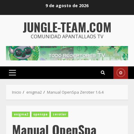
Saltar
9 de agosto de 2026
al
contenido
JUNGLE-TEAM.COM
COMUNIDAD APANTALLAOS TV
Menú
principal
Inicio
enigma2
Manual OpenSpa Zerotier 1.6.4
enigma2
openspa
zerotier
Manual OpenSpa