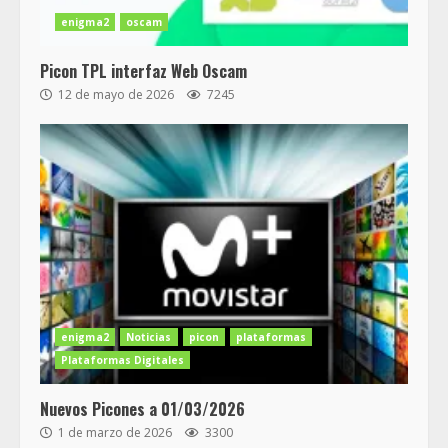
enigma2
oscam
Picon TPL interfaz Web Oscam
12 de mayo de 2026
7245
enigma2
Noticias
picon
plataformas
Plataformas Digitales
Nuevos Picones a 01/03/2026
1 de marzo de 2026
3300