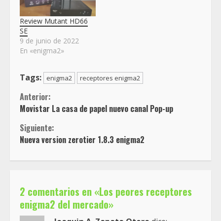
Review Mutant HD66
SE
9 de junio de 2022
En «enigma2»
Tags:
enigma2
receptores enigma2
Sigue
Anterior:
Movistar La casa de papel nuevo canal Pop-up
leyendo
Siguiente:
Nueva version zerotier 1.8.3 enigma2
2 comentarios en «
Los peores receptores
enigma2 del mercado
»