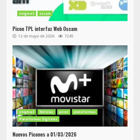
enigma2
oscam
Picon TPL interfaz Web Oscam
12 de mayo de 2026
7245
enigma2
Noticias
picon
plataformas
Plataformas Digitales
Nuevos Picones a 01/03/2026