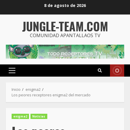
Saltar
8 de agosto de 2026
al
contenido
JUNGLE-TEAM.COM
COMUNIDAD APANTALLAOS TV
Menú
principal
Inicio
enigma2
Los peores receptores enigma2 del mercado
enigma2
Noticias