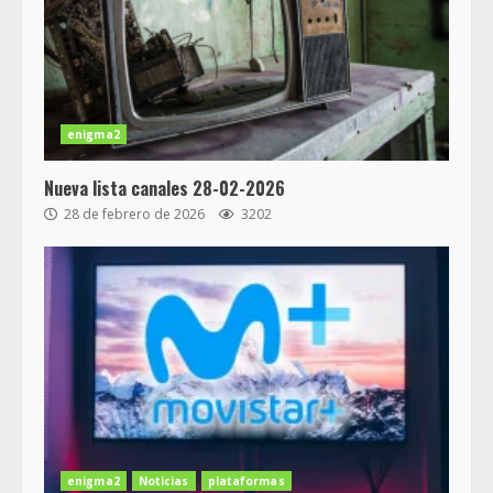
enigma2
Nueva lista canales 28-02-2026
28 de febrero de 2026
3202
enigma2
Noticias
plataformas