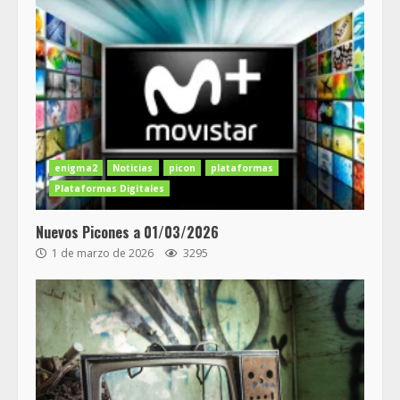
enigma2
Noticias
picon
plataformas
Plataformas Digitales
Nuevos Picones a 01/03/2026
1 de marzo de 2026
3295