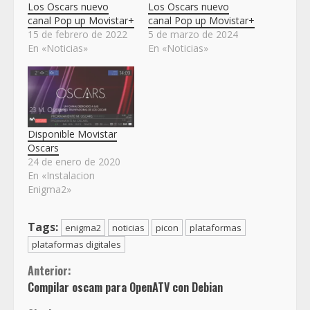
Los Oscars nuevo
Los Oscars nuevo
canal Pop up Movistar+
canal Pop up Movistar+
15 de febrero de 2022
5 de marzo de 2024
En «Noticias»
En «Noticias»
Disponible Movistar
Oscars
24 de enero de 2020
En «Instalacion
Enigma2»
Tags:
enigma2
noticias
picon
plataformas
plataformas digitales
Sigue
Anterior:
Compilar oscam para OpenATV con Debian
leyendo