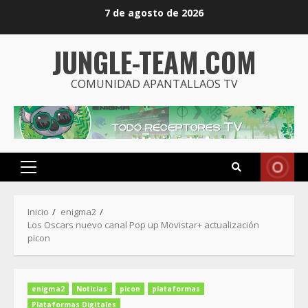
Saltar
7 de agosto de 2026
al
contenido
JUNGLE-TEAM.COM
COMUNIDAD APANTALLAOS TV
Menú
principal
Inicio
enigma2
Los Oscars nuevo canal Pop up Movistar+ actualización
picon
enigma2
Noticias
picon
plataformas
Plataformas Digitales