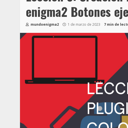
enigma2 Botones ej
mundoenigma2
1 de marzo de 2023
7 min de lect