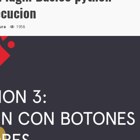
ecucion
ura
1958