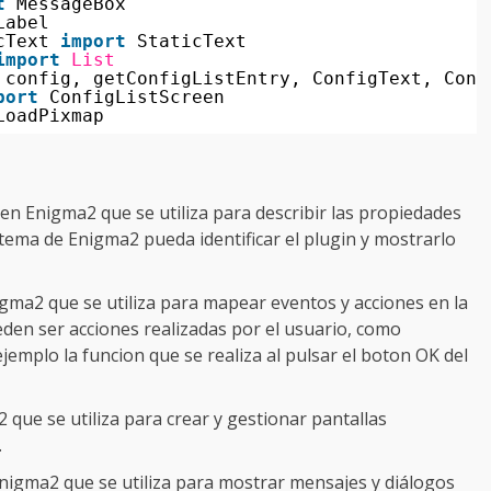
t
MessageBox
Label
cText 
import
StaticText
import
List
config, getConfigListEntry, ConfigText, Conf
port
ConfigListScreen
LoadPixmap
a en Enigma2 que se utiliza para describir las propiedades
istema de Enigma2 pueda identificar el plugin y mostrarlo
nigma2 que se utiliza para mapear eventos y acciones en la
eden ser acciones realizadas por el usuario, como
jemplo la funcion que se realiza al pulsar el boton OK del
2 que se utiliza para crear y gestionar pantallas
.
 Enigma2 que se utiliza para mostrar mensajes y diálogos