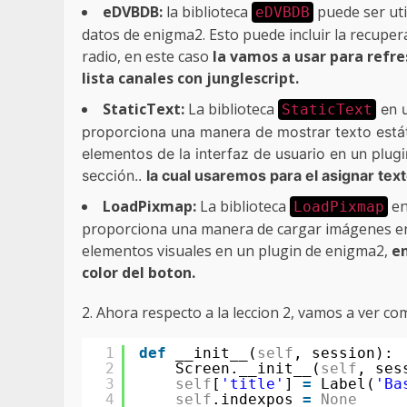
eDVBDB:
la biblioteca
puede ser uti
eDVBDB
datos de enigma2. Esto puede incluir la recuper
radio, en este caso
la vamos a usar para refres
lista canales con junglescript.
StaticText:
La biblioteca
en u
StaticText
proporciona una manera de mostrar texto estátic
elementos de la interfaz de usuario en un plug
sección..
la cual usaremos para el asignar text
LoadPixmap:
La biblioteca
en
LoadPixmap
proporciona una manera de cargar imágenes en la
elementos visuales en un plugin de enigma2,
en
color del boton.
2. Ahora respecto a la leccion 2, vamos a ver c
1
def
__init__(
self
, session):
2
Screen.__init__(
self
, ses
3
self
[
'title'
] 
=
Label(
'Ba
4
self
.indexpos 
=
None