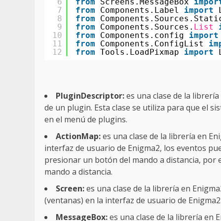
6
from
Screens.MessageBox 
impor
7
from
Components.Label 
import
8
from
Components.Sources.Stati
9
from
Components.Sources.
List
10
from
Components.config 
import
11
from
Components.ConfigList 
im
12
from
Tools.LoadPixmap 
import
PluginDescriptor:
es una clase de la librerí
de un plugin. Esta clase se utiliza para que el s
en el menú de plugins.
ActionMap:
es una clase de la librería en E
interfaz de usuario de Enigma2, los eventos pu
presionar un botón del mando a distancia, por e
mando a distancia.
Screen:
es una clase de la librería en Enigma
(ventanas) en la interfaz de usuario de Enigma2
MessageBox:
es una clase de la librería en