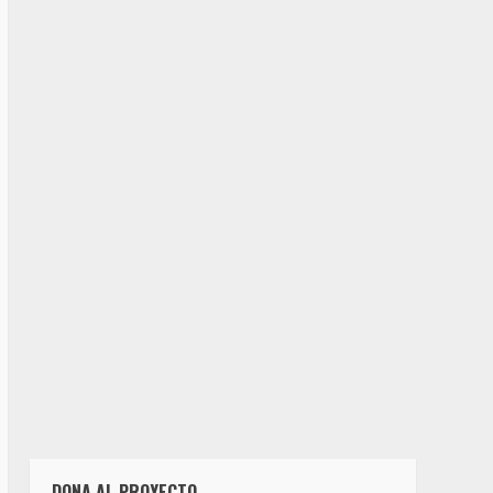
nstalar'
), config.plugins.PluginBase3.tipolis
icon'
), config.plugins.PluginBase3.picon))
r'
), config.plugins.PluginBase3.tipopicon))
DONA AL PROYECTO