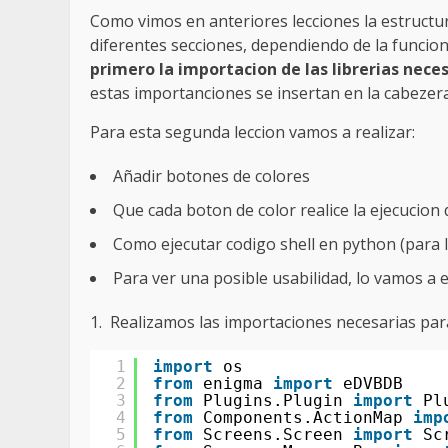
Como vimos en anteriores lecciones la estructu
diferentes secciones, dependiendo de la funcion
primero la importacion de las librerias nec
estas importanciones se insertan en la cabezera
Para esta segunda leccion vamos a realizar:
Añadir botones de colores
Que cada boton de color realice la ejecucion
Como ejecutar codigo shell en python (para l
Para ver una posible usabilidad, lo vamos a en
1. Realizamos las importaciones necesarias para
1
import
os
2
from
enigma 
import
eDVBDB
3
from
Plugins.Plugin 
import
Pl
4
from
Components.ActionMap 
imp
5
from
Screens.Screen 
import
Sc