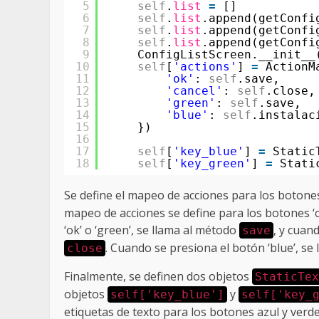
5
self
.
list
=
[]
6
self
.
list
.append(getConfi
7
self
.
list
.append(getConfi
8
self
.
list
.append(getConfi
9
ConfigListScreen.__init__
10
self
[
'actions'
] 
=
ActionM
11
'ok'
: 
self
.save,
12
'cancel'
: 
self
.close,
13
'green'
: 
self
.save,
14
'blue'
: 
self
.instalac
15
})
16
17
self
[
'key_blue'
] 
=
Static
18
self
[
'key_green'
] 
=
Stati
Se define el mapeo de acciones para los botone
mapeo de acciones se define para los botones ‘ok’
‘ok’ o ‘green’, se llama al método
, y cuan
save
. Cuando se presiona el botón ‘blue’, se
close
Finalmente, se definen dos objetos
StaticTex
objetos
y
self['key_blue']
self['key_
etiquetas de texto para los botones azul y verde