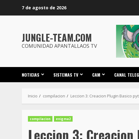
Saltar
7 de agosto de 2026
al
contenido
JUNGLE-TEAM.COM
COMUNIDAD APANTALLAOS TV
NOTICIAS
SISTEMAS TV
CAM
CANAL TELE
Inicio
compilacion
Leccion 3: Creacion Plugin Basico p
compilacion
enigma2
Leccion 3: Creacion 