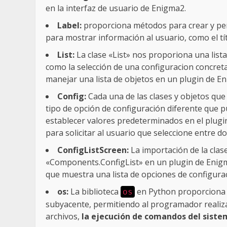
en la interfaz de usuario de Enigma2.
Label:
proporciona métodos para crear y pers
para mostrar información al usuario, como el tít
List:
La clase «List» nos proporiona una lista
como la selección de una configuracion concreta.
manejar una lista de objetos en un plugin de E
Config:
Cada una de las clases y objetos que
tipo de opción de configuración diferente que pu
establecer valores predeterminados en el plugi
para solicitar al usuario que seleccione entre do
ConfigListScreen:
La importación de la clas
«Components.ConfigList» en un plugin de Enigma
que muestra una lista de opciones de configura
os:
La biblioteca
en Python proporciona 
os
subyacente, permitiendo al programador realizar
archivos,
la ejecución de comandos del sist