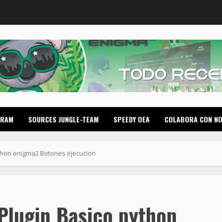
GRAM
SOURCES JUNGLE-TEAM
SPEEDY OEA
COLABORA CON N
ython enigma2 Botones ejecucion
Plugin Basico python