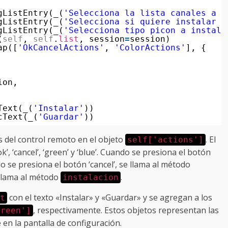
gListEntry(_(
'Selecciona la lista canales a i
gListEntry(_(
'Selecciona si quiere instalar p
gListEntry(_(
'Selecciona tipo picon a instala
(
self
, 
self
.
list
, session
=
session)
ap([
'OkCancelActions'
, 
'ColorActions'
], {
ion,
Text(_(
'Instalar'
))
cText(_(
'Guardar'
))
s del control remoto en el objeto
. El
self['actions']
, ‘cancel’, ‘green’ y ‘blue’. Cuando se presiona el botón
do se presiona el botón ‘cancel’, se llama al método
 llama al método
.
instalacion
con el texto «Instalar» y «Guardar» y se agregan a los
t
, respectivamente. Estos objetos representan las
green']
 en la pantalla de configuración.