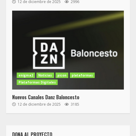
12 de diciembre de 2025
2996
enigma2
Noticias
picon
plataformas
Plataformas Digitales
Nuevos Canales Danz Baloncesto
12 de diciembre de 2025
3185
DONA AL PROYECTO