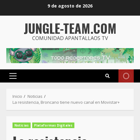
Saltar
9 de agosto de 2026
al
contenido
JUNGLE-TEAM.COM
COMUNIDAD APANTALLAOS TV
Menú
principal
Inicio
Noticias
La resistencia, Broncano tiene nuevo canal en Movistar+
Noticias
Plataformas Digitales