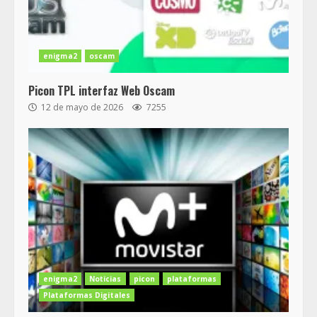
enigma2
oscam
Picon TPL interfaz Web Oscam
12 de mayo de 2026
7255
enigma2
Noticias
picon
plataformas
Plataformas Digitales