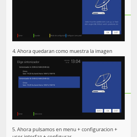
4. Ahora quedaran como muestra la imagen
5. Ahora pulsamos en menu + configuracion +
user interfaz + configurar