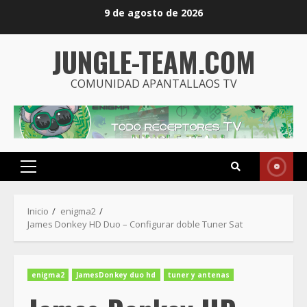
Saltar
9 de agosto de 2026
al
contenido
JUNGLE-TEAM.COM
COMUNIDAD APANTALLAOS TV
Menú
principal
Inicio
enigma2
James Donkey HD Duo – Configurar doble Tuner Sat
enigma2
JamesDonkey duo hd
tuner y antenas