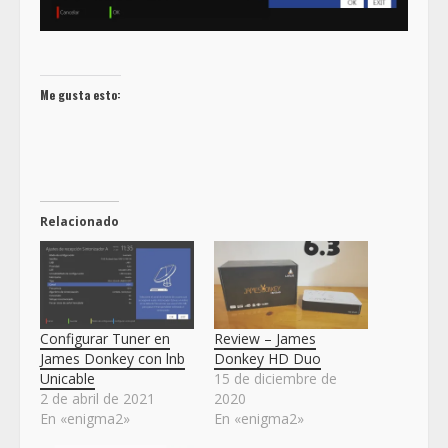
Me gusta esto:
Relacionado
Configurar Tuner en
Review – James
James Donkey con lnb
Donkey HD Duo
Unicable
15 de diciembre de
2 de abril de 2021
2020
En «enigma2»
En «enigma2»