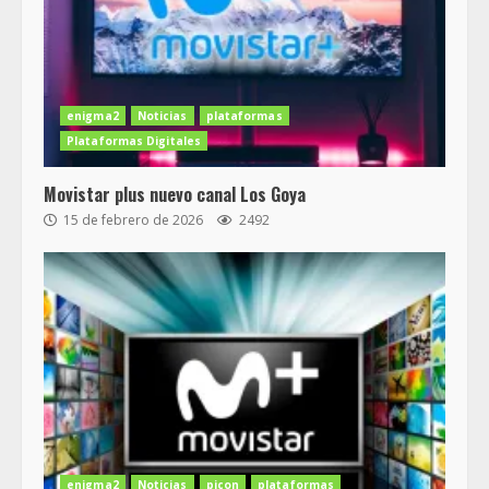
enigma2
Noticias
plataformas
Plataformas Digitales
Movistar plus nuevo canal Los Goya
15 de febrero de 2026
2492
enigma2
Noticias
picon
plataformas