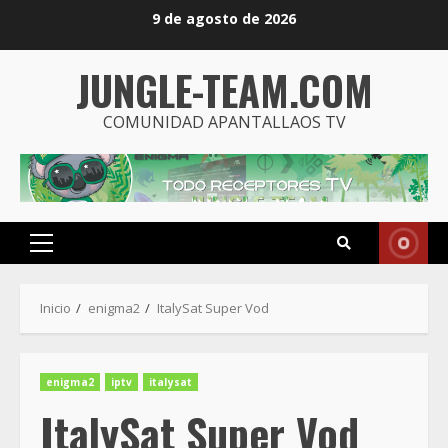
Saltar
9 de agosto de 2026
al
contenido
JUNGLE-TEAM.COM
COMUNIDAD APANTALLAOS TV
Menú
principal
Inicio
enigma2
ItalySat Super Vod
enigma2
iptv
italysat
ItalySat Super Vod