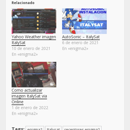
Relacionado
Yahoo Weather imagen
AutoSonic – ItalySat
ItalySat
6 de enero de 2021
10 de enero de 2021
En «enigma2»
En «enigma2»
Como actualizar
imagen ItalySat via
Online
1 de enero de 2022
En «enigma2»
Tags:
enigma2
Italysat
receptores enigma2