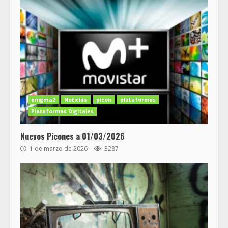
enigma2
Noticias
picon
plataformas
Plataformas Digitales
Nuevos Picones a 01/03/2026
1 de marzo de 2026
3287