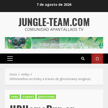
Saltar
7 de agosto de 2026
al
contenido
JUNGLE-TEAM.COM
COMUNIDAD APANTALLAOS TV
Menú
principal
Inicio
emby
HDHomeRun en Emby a traves de ghostreamy enigma2
emby
enigma2
ghostreamy