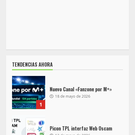
TENDENCIAS AHORA
Nuevo Canal «Fanzone por M+»
18 de mayo de 2026
1
Picon TPL interfaz Web Oscam