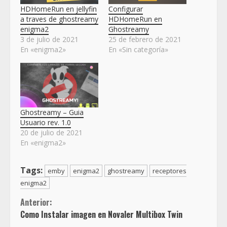
HDHomeRun en jellyfin
Configurar
a traves de ghostreamy
HDHomeRun en
enigma2
Ghostreamy
3 de julio de 2021
25 de febrero de 2021
En «enigma2»
En «Sin categoría»
Ghostreamy – Guia
Usuario rev. 1.0
20 de julio de 2021
En «enigma2»
Tags:
emby
enigma2
ghostreamy
receptores
enigma2
Sigue
Anterior:
Como Instalar imagen en Novaler Multibox Twin
leyendo