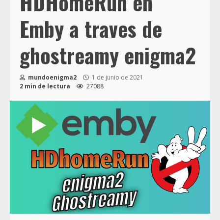
HDHomeRun en
Emby a traves de
ghostreamy enigma2
mundoenigma2
1 de junio de 2021
2 min de lectura
27088