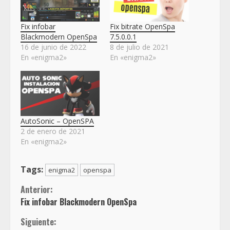
Fix infobar
Fix bitrate OpenSpa
Blackmodern OpenSpa
7.5.0.0.1
16 de junio de 2022
8 de julio de 2021
En «enigma2»
En «enigma2»
AutoSonic – OpenSPA
2 de enero de 2021
En «enigma2»
Tags:
enigma2
openspa
Sigue
Anterior:
Fix infobar Blackmodern OpenSpa
leyendo
Siguiente: