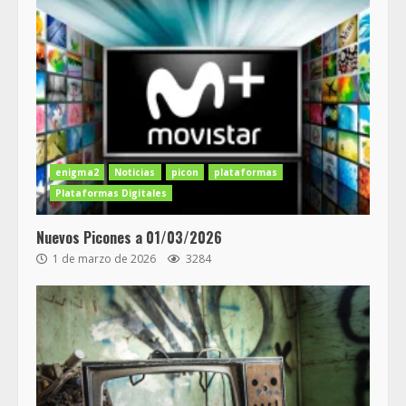
enigma2
Noticias
picon
plataformas
Plataformas Digitales
Nuevos Picones a 01/03/2026
1 de marzo de 2026
3284