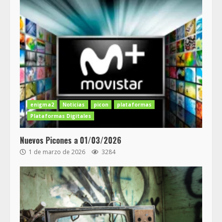
enigma2
Noticias
picon
plataformas
Plataformas Digitales
Nuevos Picones a 01/03/2026
1 de marzo de 2026
3284