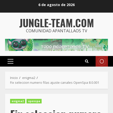
Saltar
6 de agosto de 2026
al
contenido
JUNGLE-TEAM.COM
COMUNIDAD APANTALLAOS TV
Menú
principal
Inicio
enigma2
Fix seleccion numero filas ajuste canales OpenSpa 8.0.001
enigma2
openspa