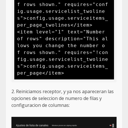
f rows shown." requires="conf
ig.usage.servicelist_twoline
s">config.usage.serviceitems_
per_page_twolines</item>

<item level="1" text="Number 
of rows" description="This al
lows you change the number o
f rows shown." requires="!con
fig.usage.servicelist_twoline
s">config.usage.serviceitems_
per_page</item>
2. Reiniciamos receptor, y ya nos apareceran las
opciones de seleccion de numero de filas y
configuracion de columnas: