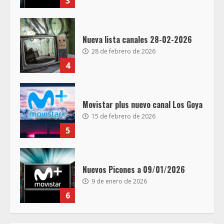
3
Nueva lista canales 28-02-2026
28 de febrero de 2026
4
Movistar plus nuevo canal Los Goya
15 de febrero de 2026
5
Nuevos Picones a 09/01/2026
9 de enero de 2026
6