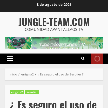
Saltar
8 de agosto de 2026
al
contenido
JUNGLE-TEAM.COM
COMUNIDAD APANTALLAOS TV
Menú
principal
Inicio
enigma2
¿ Es seguro el uso de Zerotier ?
enigma2
zerotier
¿ Es seguro el uso de