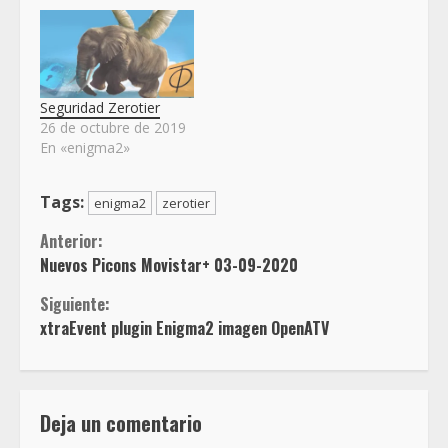
Seguridad Zerotier
26 de octubre de 2019
En «enigma2»
Tags:
enigma2
zerotier
Sigue
Anterior:
Nuevos Picons Movistar+ 03-09-2020
leyendo
Siguiente:
xtraEvent plugin Enigma2 imagen OpenATV
Deja un comentario