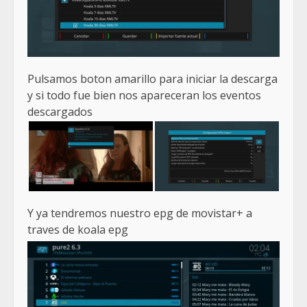
Pulsamos boton amarillo para iniciar la descarga
y si todo fue bien nos apareceran los eventos
descargados
Y ya tendremos nuestro epg de movistar+ a
traves de koala epg