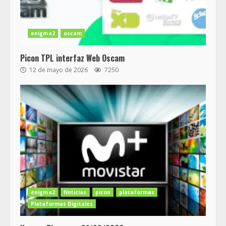
enigma2
oscam
Picon TPL interfaz Web Oscam
12 de mayo de 2026
7250
enigma2
Noticias
picon
plataformas
Plataformas Digitales