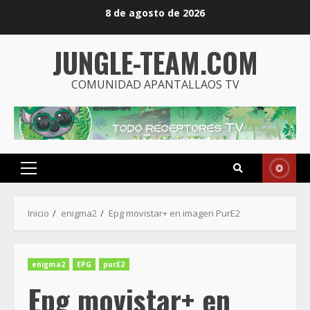
Saltar
8 de agosto de 2026
al
contenido
JUNGLE-TEAM.COM
COMUNIDAD APANTALLAOS TV
Menú
principal
Inicio
enigma2
Epg movistar+ en imagen PurE2
enigma2
EPG
purE2
Epg movistar+ en