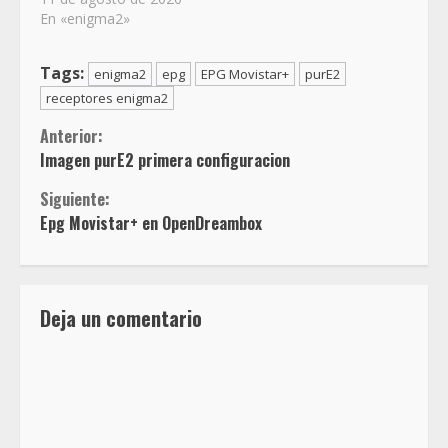
En «enigma2»
Tags:
enigma2
epg
EPG Movistar+
purE2
receptores enigma2
Sigue
Anterior:
Imagen purE2 primera configuracion
leyendo
Siguiente:
Epg Movistar+ en OpenDreambox
Deja un comentario