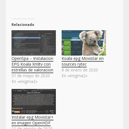
Relacionado
OpenSpa – Instalacion
Koala epg Movistar en
EPG Koala Xmltv con
sources rytec
estrellas de valoracion
8 de enero de 2020
31 de mayo de 2020
En «enigma2»
En «enigma2»
Instalar epg Movistar+
en imagen OpenHDF
11 de agosto de 2020