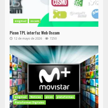
enigma2
oscam
Picon TPL interfaz Web Oscam
12 de mayo de 2026
7250
enigma2
Noticias
picon
plataformas
Plataformas Digitales