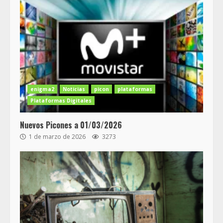
enigma2
Noticias
picon
plataformas
Plataformas Digitales
Nuevos Picones a 01/03/2026
1 de marzo de 2026
3273