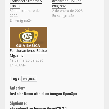
Transport Streams y
descifrado DVB en
Tablas
enigma2
30 de diciembre de
2 de enero de 2023
2022
En «enigma2»
En «enigma2»
Funcionamiento Básico
Mgcamd
19 de marzo de 2020
En «CAM»
Tags:
enigma2
Sigue
Anterior:
Instalar Ncam oficial en imagen OpenSpa
leyendo
Siguiente: