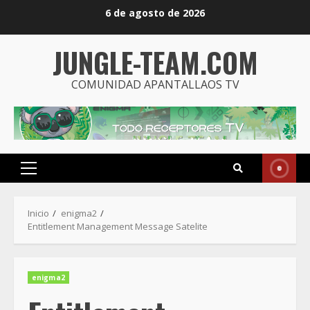
Saltar
6 de agosto de 2026
al
contenido
JUNGLE-TEAM.COM
COMUNIDAD APANTALLAOS TV
Menú
principal
Inicio
enigma2
Entitlement Management Message Satelite
enigma2